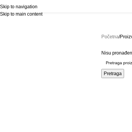
traka sa opterećenjem
Home
Akcija!
Sh
Skip to navigation
Skip to main content
CARDIO OPREMA
GUMENI PODOVI
OPREMA ZA 
76 Products
9 Products
322 Products
Početna
Proiz
Nisu pronađeni
Pretraga