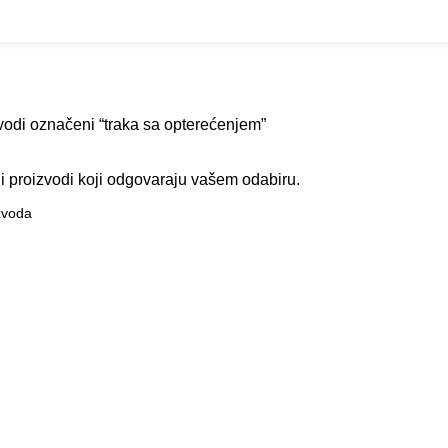
Outlet
prilike po posebnim cijenama. Klik.
op
Outlet
Brendovi
Dostava
O nama
Kontakt
SNAGU (STRENGTH)
OUTLET
REKVIZITI
SPA
0 Products
229 Products
6 Products
vodi označeni “traka sa opterećenjem”
 proizvodi koji odgovaraju vašem odabiru.