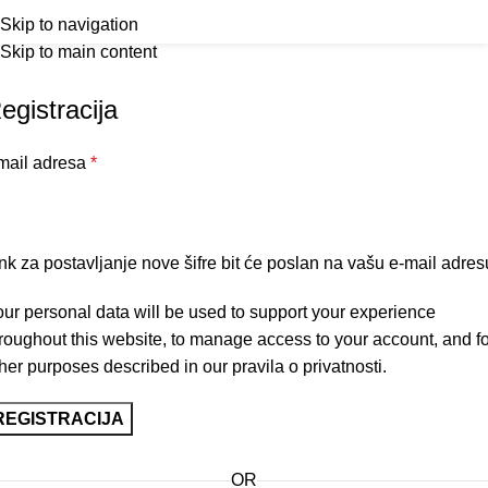
Outlet
prilike po posebnim cijenama. Klik.
Korisnički profil
Menu
Skip to navigation
Skip to main content
Home
Korisnički profil
egistracija
mail adresa
*
nk za postavljanje nove šifre bit će poslan na vašu e-mail adres
ur personal data will be used to support your experience
roughout this website, to manage access to your account, and fo
her purposes described in our
pravila o privatnosti
.
REGISTRACIJA
OR