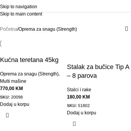
Outlet
prilike po posebnim cijenama. Klik.
Oprema za snagu (Strength)
Menu
Skip to navigation
Skip to main content
Kategorije
Početna
Oprema za snagu (Strength)
Kućna teretana 45kg
Stalak za bučice Tip A
Oprema za snagu (Strength)
,
– 8 parova
Multi mašine
770,00
KM
Stalci i rake
180,00
KM
SKU:
20098
Dodaj u korpu
SKU:
51802
Dodaj u korpu