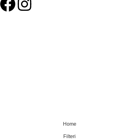
©Olymp Sport d.o.o.
Home
Filteri