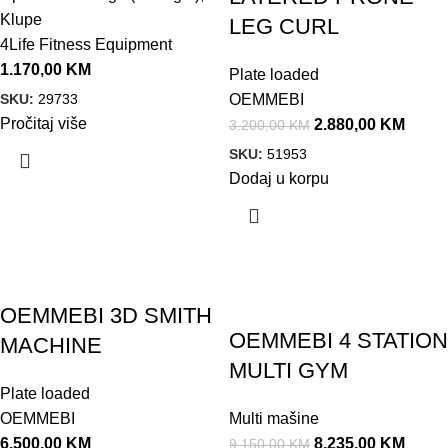
Klupe
LEG CURL
4Life Fitness Equipment
1.170,00
KM
Plate loaded
SKU:
29733
OEMMEBI
Pročitaj više
2.880,00
KM
3.200,00
KM
SKU:
51953
Dodaj u korpu
Akcija!
OEMMEBI 3D SMITH
OEMMEBI 4 STATION
MACHINE
MULTI GYM
Plate loaded
OEMMEBI
Multi mašine
6.500,00
KM
8.235,00
KM
9.150,00
KM