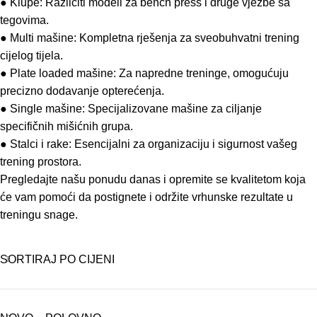
● Klupe: Različiti modeli za bench press i druge vježbe sa
tegovima.
● Multi mašine: Kompletna rješenja za sveobuhvatni trening
cijelog tijela.
● Plate loaded mašine: Za napredne treninge, omogućuju
precizno dodavanje opterećenja.
● Single mašine: Specijalizovane mašine za ciljanje
specifičnih mišićnih grupa.
● Stalci i rake: Esencijalni za organizaciju i sigurnost vašeg
trening prostora.
Pregledajte našu ponudu danas i opremite se kvalitetom koja
će vam pomoći da postignete i održite vrhunske rezultate u
treningu snage.
SORTIRAJ PO CIJENI