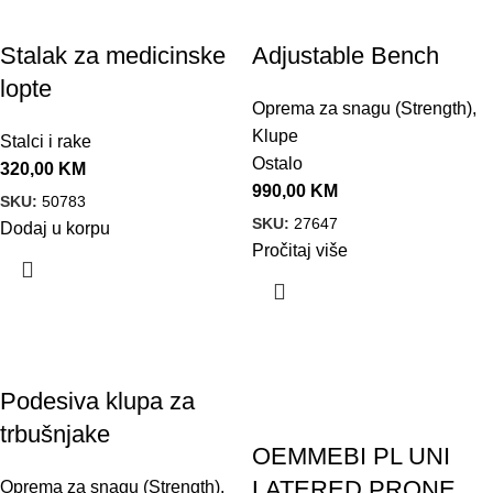
Stalak za medicinske
Adjustable Bench
lopte
Oprema za snagu (Strength)
,
Klupe
Stalci i rake
Ostalo
320,00
KM
990,00
KM
SKU:
50783
SKU:
27647
Dodaj u korpu
Pročitaj više
Akcija!
Podesiva klupa za
trbušnjake
OEMMEBI PL UNI
LATERED PRONE
Oprema za snagu (Strength)
,