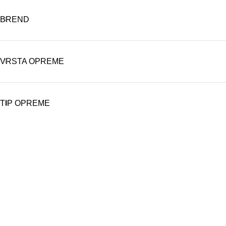
BREND
VRSTA OPREME
TIP OPREME
VELEPRODAJA
Banja Luka, Vase Glušca 19A
Telefon: +387 66 767 777
e-mail: info@fitnesoprema.ba
SERVIS