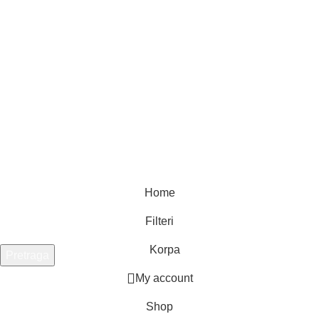
Home
Filteri
Korpa
Pretraga
Unesite pojam za pretragu.
My account
Shop