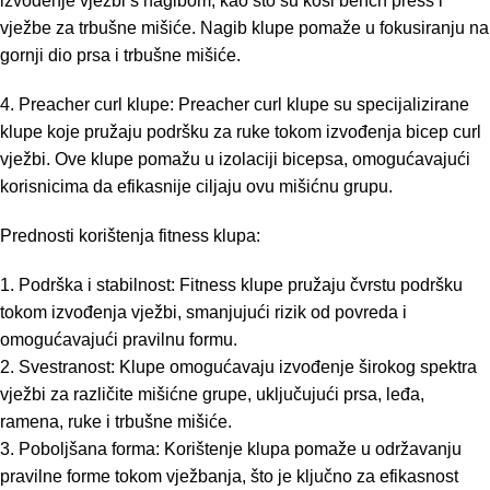
izvođenje vježbi s nagibom, kao što su kosi bench press i
vježbe za trbušne mišiće. Nagib klupe pomaže u fokusiranju na
gornji dio prsa i trbušne mišiće.
4. Preacher curl klupe: Preacher curl klupe su specijalizirane
klupe koje pružaju podršku za ruke tokom izvođenja bicep curl
vježbi. Ove klupe pomažu u izolaciji bicepsa, omogućavajući
korisnicima da efikasnije ciljaju ovu mišićnu grupu.
Prednosti korištenja fitness klupa:
1. Podrška i stabilnost: Fitness klupe pružaju čvrstu podršku
tokom izvođenja vježbi, smanjujući rizik od povreda i
omogućavajući pravilnu formu.
2. Svestranost: Klupe omogućavaju izvođenje širokog spektra
vježbi za različite mišićne grupe, uključujući prsa, leđa,
ramena, ruke i trbušne mišiće.
3. Poboljšana forma: Korištenje klupa pomaže u održavanju
pravilne forme tokom vježbanja, što je ključno za efikasnost