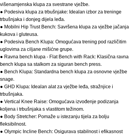
višenamjenska klupa za svestrane vježbe.
● Podesiva klupa za trbušnjake: Idealan izbor za treninge
trbušnjaka i donjeg dijela leđa.
● Mobilni Hip Trust Bench: Savršena klupa za vježbe jačanja
kukova i gluteusa.
● Podesiva Bench Klupa: Omogućava trening pod različitim
uglovima za ciljane mišićne grupe.
● Ravna bench klupa - Flat Bench with Rack: Klasična ravna
bench klupa sa stalkom za siguran bench press.
● Bench Klupa: Standardna bench klupa za osnovne vježbe
snage.
● GHD Klupa: Idealan alat za vježbe leđa, stražnjice i
trbušnjaka.
● Vertical Knee Raise: Omogućava izvođenje podizanja
koljena i trbušnjaka s vlastitom težinom.
● Body Stretcher: Pomaže u istezanju tijela za bolju
fleksibilnost.
● Olympic Incline Bench: Osigurava stabilnost i efikasnost