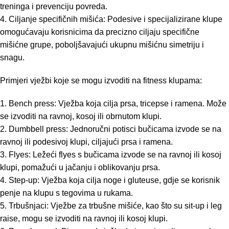
treninga i prevenciju povreda.
4. Ciljanje specifičnih mišića: Podesive i specijalizirane klupe
omogućavaju korisnicima da precizno ciljaju specifične
mišićne grupe, poboljšavajući ukupnu mišićnu simetriju i
snagu.
Primjeri vježbi koje se mogu izvoditi na fitness klupama:
1. Bench press: Vježba koja cilja prsa, tricepse i ramena. Može
se izvoditi na ravnoj, kosoj ili obrnutom klupi.
2. Dumbbell press: Jednoručni potisci bučicama izvode se na
ravnoj ili podesivoj klupi, ciljajući prsa i ramena.
3. Flyes: Ležeći flyes s bučicama izvode se na ravnoj ili kosoj
klupi, pomažući u jačanju i oblikovanju prsa.
4. Step-up: Vježba koja cilja noge i gluteuse, gdje se korisnik
penje na klupu s tegovima u rukama.
5. Trbušnjaci: Vježbe za trbušne mišiće, kao što su sit-up i leg
raise, mogu se izvoditi na ravnoj ili kosoj klupi.