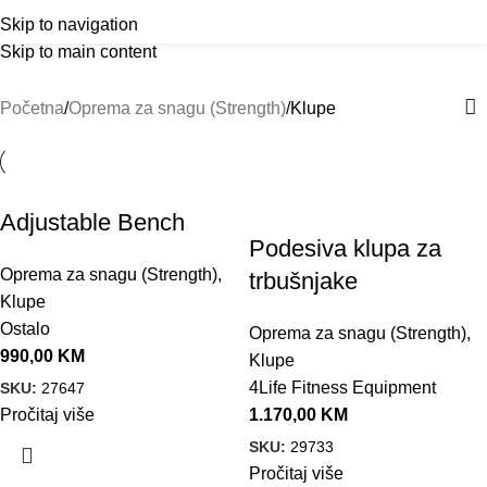
Outlet
prilike po posebnim cijenama. Klik.
Klupe
Menu
Skip to navigation
Skip to main content
Kategorije
Početna
Oprema za snagu (Strength)
Klupe
Adjustable Bench
Podesiva klupa za
Oprema za snagu (Strength)
,
trbušnjake
Klupe
Ostalo
Oprema za snagu (Strength)
,
990,00
KM
Klupe
4Life Fitness Equipment
SKU:
27647
Pročitaj više
1.170,00
KM
SKU:
29733
Pročitaj više