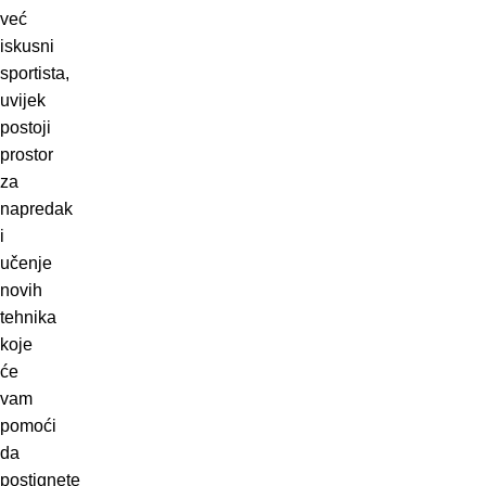
već
iskusni
sportista,
uvijek
postoji
prostor
za
napredak
i
učenje
novih
tehnika
koje
će
vam
pomoći
da
postignete