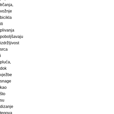
trčanja,
vožnje
bicikla
ili
plivanja
poboljšavaju
izdržljivost
srca
i
pluća,
dok
vježbe
snage
kao
što
su
dizanje
tegova