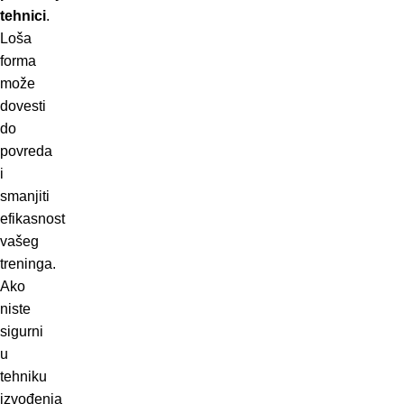
tehnici
.
Loša
forma
može
dovesti
do
povreda
i
smanjiti
efikasnost
vašeg
treninga.
Ako
niste
sigurni
u
tehniku
izvođenja