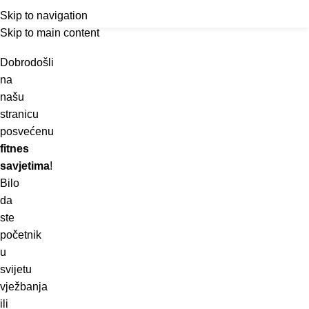
Blog
Outlet
prilike po posebnim cijenama. Klik.
Menu
Skip to navigation
Skip to main content
Home
Fitness savjeti
Dobrodošli
na
našu
stranicu
posvećenu
fitnes
savjetima
!
Bilo
da
ste
početnik
u
svijetu
vježbanja
ili