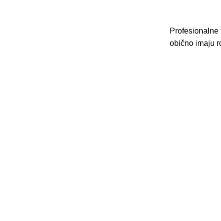
Profesionalne t
obično imaju ro
VELEPRODAJA
Banja Luka, Vase Glušca 19A
Telefon: +387 66 767 777
e-mail: info@fitnesoprema.ba
SERVIS
Banja Luka, Veljka Mlađenovića bb
Telefon: +387 66 767 776
e-mail: servis@fitnesoprema.ba