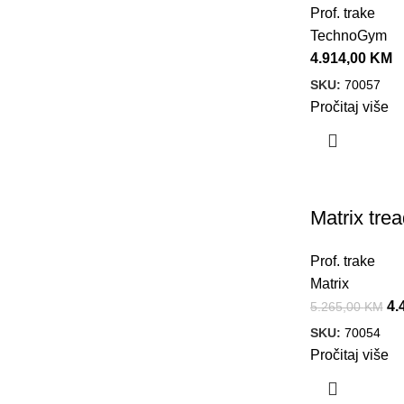
Prof. trake
TechnoGym
4.914,00
KM
SKU:
70057
Pročitaj više
Akcija!
Matrix tre
Prof. trake
Matrix
4.
5.265,00
KM
SKU:
70054
Pročitaj više