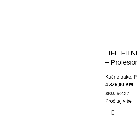
LIFE FIT
– Profesio
Kućne trake
,
P
4.329,00
KM
SKU:
50127
Pročitaj više