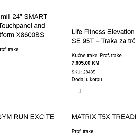
mill 24″ SMART
 Touchpanel and
Life Fitness Elevation
atform X8600BS
SE 95T – Traka za trč
rof. trake
Kućne trake
,
Prof. trake
7.605,00
KM
SKU:
28485
Dodaj u korpu
Akcija!
YM RUN EXCITE
MATRIX T5X TREAD
Prof. trake