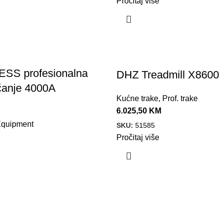
Pročitaj više
ESS profesionalna
DHZ Treadmill X8600
rčanje 4000A
Kućne trake
,
Prof. trake
6.025,50
KM
 Equipment
SKU:
51585
Pročitaj više