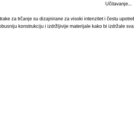
Učitavanje...
rake za trčanje su dizajnirane za visoki intenzitet i čestu upotr
busniju konstrukciju i izdržljivije materijale kako bi izdržale 
POMOĆ PRI KUPOVINI
Dostava
Uslovi poslovanja
Politika privatnosti
Garancija kvaliteta
Reklamacije i povrat
NAJNOVIJI ČLANCI
Treniraj pametnije, ne više – efikasni treninzi od 20 minuta s
minimalnom opremom
Vježbanje kod kuće: Praktičan vodič za savršen trening iz vlastite
dnevne sobe