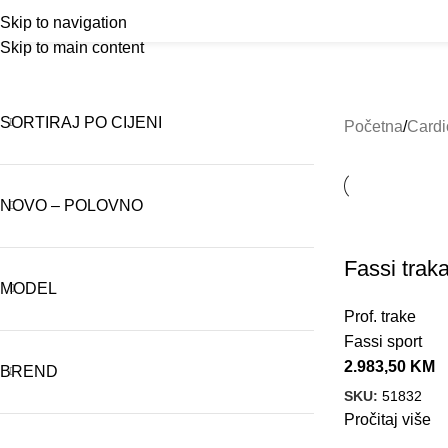
Prof. trake
Home
Akcija!
S
Skip to navigation
Skip to main content
CARDIO OPREMA
GUMENI PODOVI
OPREMA ZA 
77 Products
9 Products
322 Products
SORTIRAJ PO CIJENI
Početna
Cardi
NOVO – POLOVNO
Fassi trak
MODEL
Prof. trake
Fassi sport
2.983,50
KM
BREND
SKU:
51832
Pročitaj više