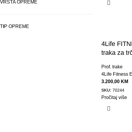
VRSTA OPREME
TIP OPREME
4Life FITN
traka za t
Prof. trake
4Life Fitness
3.200,00
KM
SKU:
70244
Pročitaj više