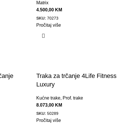
Matrix
4.500,00
KM
SKU:
70273
Pročitaj više
čanje
Traka za trčanje 4Life Fitness
Luxury
Kućne trake
,
Prof. trake
8.073,00
KM
SKU:
50289
Pročitaj više