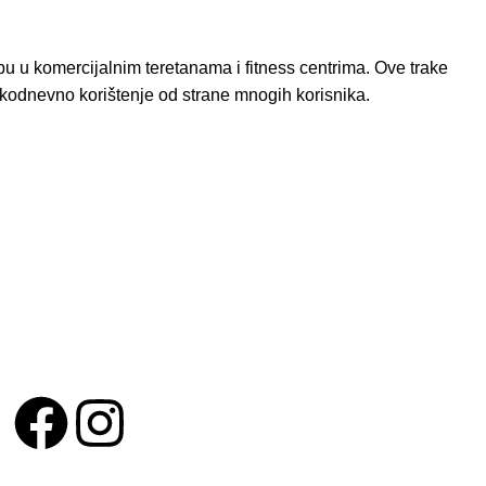
ebu u komercijalnim teretanama i fitness centrima. Ove trake
svakodnevno korištenje od strane mnogih korisnika.
PARTNERI
PRATITE NAS