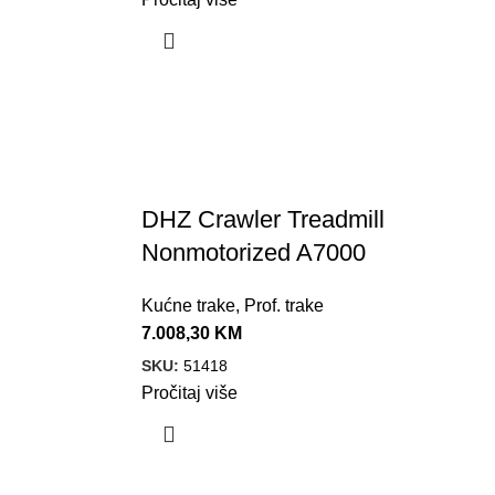
DHZ Crawler Treadmill
Nonmotorized A7000
Kućne trake
,
Prof. trake
7.008,30
KM
SKU:
51418
Pročitaj više