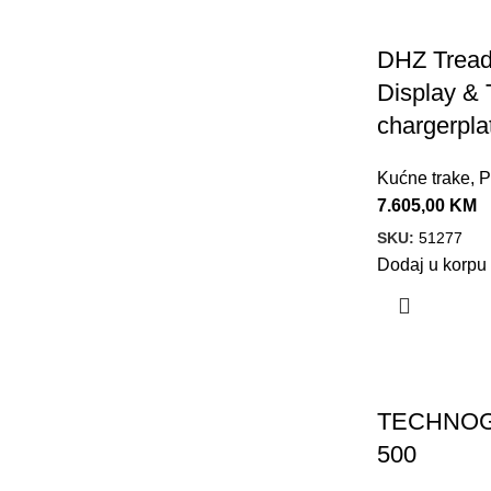
DHZ Tread
Display &
chargerpl
Kućne trake
,
P
7.605,00
KM
SKU:
51277
Dodaj u korpu
TECHNOG
500