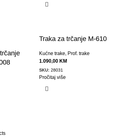
Traka za trčanje M-610
 trčanje
Kućne trake
,
Prof. trake
1.090,00
KM
008
SKU:
28031
Pročitaj više
cts