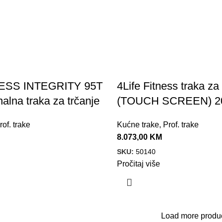
NESS INTEGRITY 95T
4Life Fitness traka za
nalna traka za trčanje
(TOUCH SCREEN) 2
rof. trake
Kućne trake
,
Prof. trake
8.073,00
KM
SKU:
50140
Pročitaj više
Load more produ