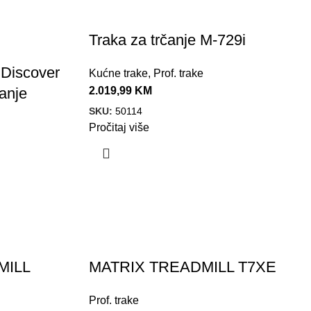
Traka za trčanje M-729i
 Discover
Kućne trake
,
Prof. trake
2.019,99
KM
anje
SKU:
50114
Pročitaj više
MILL
MATRIX TREADMILL T7XE
Prof. trake