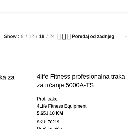
Prijava / Registracija
Pretraga
0,00
K
Show
9
12
18
24
4life Fitness profesionalna traka
aka za
za trčanje 5000A-TS
Prof. trake
4Life Fitness Equipment
5.651,10
KM
SKU:
70219
Pročitaj više