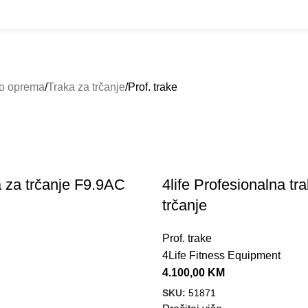
Outlet
prilike po posebnim cijenama. Klik.
hop
Outlet
Brendovi
Dostava
O nama
Kontakt
SNAGU (STRENGTH)
OUTLET
REKVIZITI
SPA
0 Products
229 Products
6 Products
o oprema
Traka za trčanje
Prof. trake
a za trčanje F9.9AC
4life Profesionalna tr
trčanje
Prof. trake
4Life Fitness Equipment
4.100,00
KM
SKU:
51871