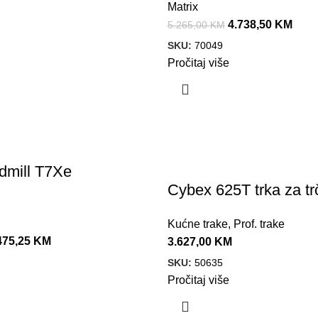
Matrix
4.738,50
KM
5.265,00
KM
SKU:
70049
Pročitaj više
admill T7Xe
Cybex 625T trka za tr
Kućne trake
,
Prof. trake
475,25
KM
3.627,00
KM
SKU:
50635
Pročitaj više