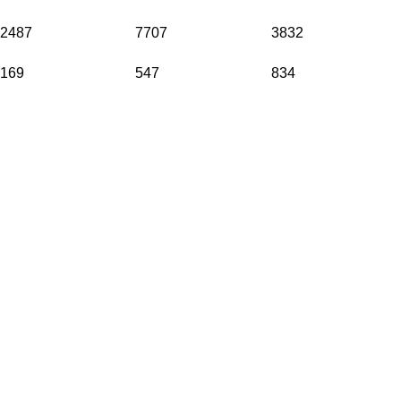
2487
7707
3832
169
547
834
VELEPRODAJA
Banja Luka, Vase Glušca 19A
Telefon: +387 66 767 777
e-mail: info@fitnesoprema.ba
SERVIS
Banja Luka, Veljka Mlađenovića bb
Telefon: +387 66 767 776
e-mail: servis@fitnesoprema.ba
RADNO VRIJEME: