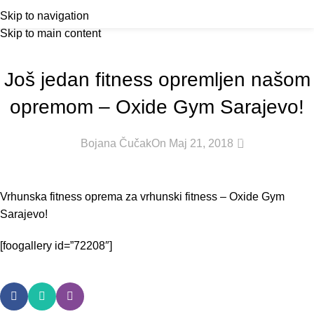
Blog
Outlet
prilike po posebnim cijenama. Klik.
Menu
Skip to navigation
Skip to main content
Home
Centri koje smo opremili
CENTRI KOJE SMO OPREMILI
Još jedan fitness opremljen našom
opremom – Oxide Gym Sarajevo!
0
Bojana Čučak
On Maj 21, 2018
Vrhunska fitness oprema za vrhunski fitness – Oxide Gym
Sarajevo!
[foogallery id=”72208″]