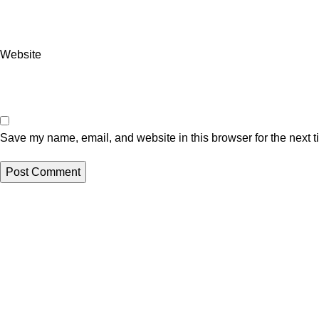
Website
Save my name, email, and website in this browser for the next 
VELEPRODAJA
Banja Luka, Vase Glušca 19A
Telefon: +387 66 767 777
e-mail: info@fitnesoprema.ba