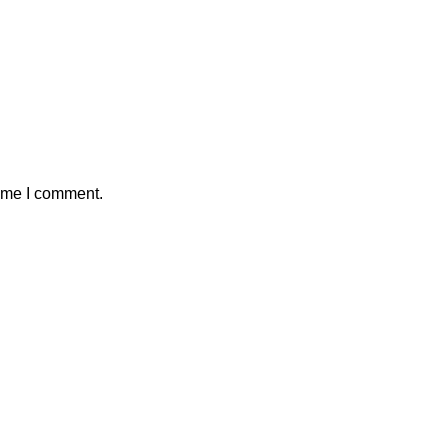
time I comment.
POMOĆ PRI KUPOVINI
Dostava
Uslovi poslovanja
Politika privatnosti
Garancija kvaliteta