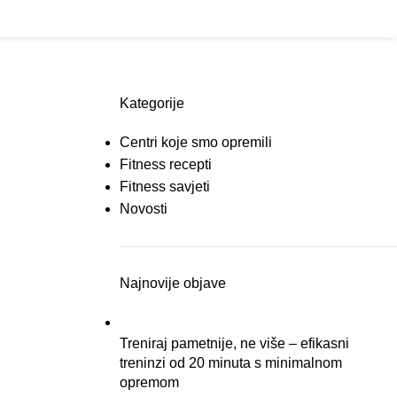
Prijava / Registracija
Pretraga
0,00
K
Kategorije
Centri koje smo opremili
Fitness recepti
Fitness savjeti
Novosti
Najnovije objave
Treniraj pametnije, ne više – efikasni
treninzi od 20 minuta s minimalnom
opremom