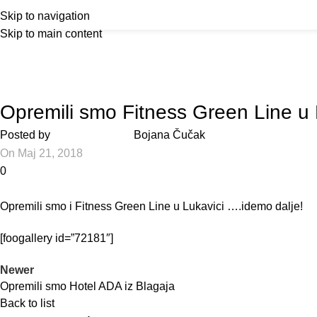
Home
Akcija!
Sh
Skip to navigation
Skip to main content
CENTRI KOJE SMO OPREMILI
Opremili smo Fitness Green Line u 
Posted by
Bojana Čučak
On Maj 21, 2018
0
Opremili smo i Fitness Green Line u Lukavici
….idemo dalje!
[foogallery id=”72181″]
Newer
Opremili smo Hotel ADA iz Blagaja
Back to list