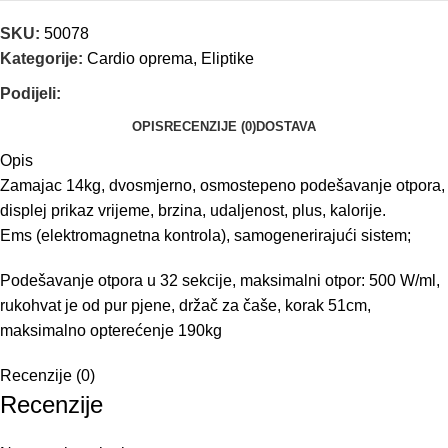
SKU:
50078
Kategorije:
Cardio oprema
,
Eliptike
Podijeli:
OPIS
RECENZIJE (0)
DOSTAVA
Opis
Zamajac 14kg, dvosmjerno, osmostepeno podešavanje otpora,
displej prikaz vrijeme, brzina, udaljenost, plus, kalorije.
Ems (elektromagnetna kontrola), samogenerirajući sistem;
Podešavanje otpora u 32 sekcije, maksimalni otpor: 500 W/ml,
rukohvat je od pur pjene, držač za čaše, korak 51cm,
maksimalno opterećenje 190kg
Recenzije (0)
Recenzije