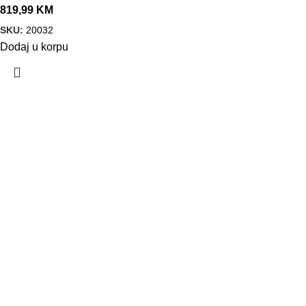
819,99
KM
SKU:
20032
Dodaj u korpu
VELEPRODAJA
Banja Luka, Vase Glušca 19A
Telefon: +387 66 767 777
e-mail: info@fitnesoprema.ba
SERVIS
Banja Luka, Veljka Mlađenovića bb
Telefon: +387 66 767 776
e-mail: servis@fitnesoprema.ba