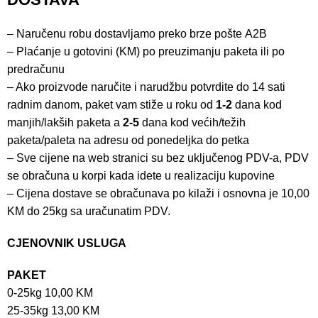
– Naručenu robu dostavljamo preko brze pošte
A2B
– Plaćanje u gotovini (KM) po preuzimanju paketa ili po
predračunu
– Ako proizvode naručite i narudžbu potvrdite do 14 sati
radnim danom, paket vam stiže u roku od
1-2
dana kod
manjih/lakših paketa a
2-5
dana kod većih/težih
paketa/paleta na adresu od ponedeljka do petka
– Sve cijene na web stranici su bez uključenog PDV-a, PDV
se obračuna u korpi kada idete u realizaciju kupovine
– Cijena dostave se obračunava po kilaži i osnovna je 10,00
KM do 25kg sa uračunatim PDV.
CJENOVNIK USLUGA
PAKET
0-25kg 10,00 KM
25-35kg 13,00 KM