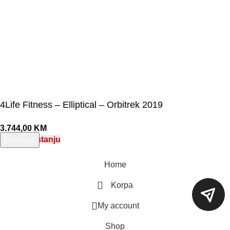
4Life Fitness – Elliptical – Orbitrek 2019
3.744,00
KM
Nema na stanju
Pretraga
Unesite pojam za pretragu.
Home
Korpa
My account
Shop