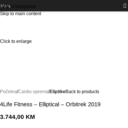
Outlet
prilike po posebnim cijenama. Klik.
Menu
Skip to navigation
Skip to main content
Click to enlarge
Početna
Cardio oprema
Eliptike
Back to products
4Life Fitness – Elliptical – Orbitrek 2019
3.744,00
KM