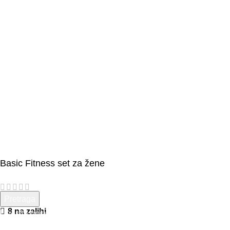
Basic Fitness set za žene
Pretraga
42,00
KM
8 na zalihi
Unesite pojam za pretragu.