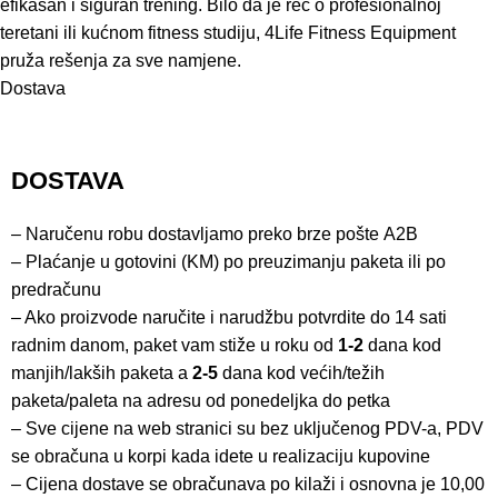
efikasan i siguran trening. Bilo da je reč o profesionalnoj
teretani ili kućnom fitness studiju, 4Life Fitness Equipment
pruža rešenja za sve namjene.
Dostava
DOSTAVA
– Naručenu robu dostavljamo preko brze pošte
A2B
– Plaćanje u gotovini (KM) po preuzimanju paketa ili po
predračunu
– Ako proizvode naručite i narudžbu potvrdite do 14 sati
radnim danom, paket vam stiže u roku od
1-2
dana kod
manjih/lakših paketa a
2-5
dana kod većih/težih
paketa/paleta na adresu od ponedeljka do petka
– Sve cijene na web stranici su bez uključenog PDV-a, PDV
se obračuna u korpi kada idete u realizaciju kupovine
– Cijena dostave se obračunava po kilaži i osnovna je 10,00