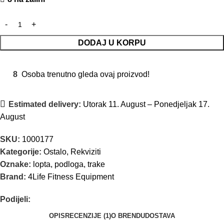
DODAJ U KORPU
8
Osoba trenutno gleda ovaj proizvod!
Estimated delivery:
Utorak 11. August – Ponedjeljak 17.
August
SKU:
1000177
Kategorije:
Ostalo
,
Rekviziti
Oznake:
lopta
,
podloga
,
trake
Brand:
4Life Fitness Equipment
Podijeli:
OPIS
RECENZIJE (1)
O BRENDU
DOSTAVA