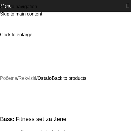
Outlet
prilike po posebnim cijenama. Klik.
Menu
Skip to navigation
Skip to main content
Click to enlarge
Početna
Rekviziti
Ostalo
Back to products
Basic Fitness set za žene