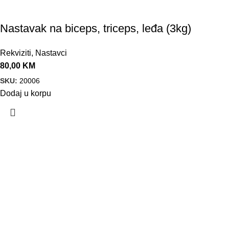
Nastavak na biceps, triceps, leđa (3kg)
Rekviziti
,
Nastavci
80,00
KM
SKU:
20006
Dodaj u korpu
VELEPRODAJA
Banja Luka, Vase Glušca 19A
Telefon: +387 66 767 777
e-mail: info@fitnesoprema.ba
SERVIS