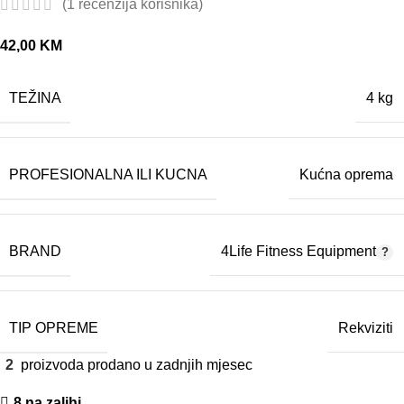
(
1
recenzija korisnika)
42,00
KM
TEŽINA
4 kg
PROFESIONALNA ILI KUCNA
Kućna oprema
BRAND
4Life Fitness Equipment
TIP OPREME
Rekviziti
2
proizvoda prodano u zadnjih mjesec
8 na zalihi