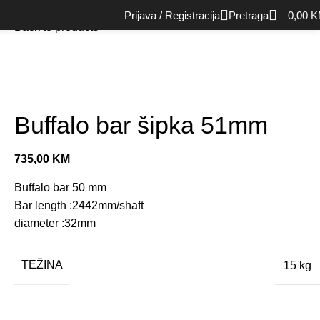
Početna
Rekviziti
Šipke
Buffalo bar šipka 51mm
Prijava / Registracija
Pretraga
0,00
K
Back to products
Buffalo bar šipka 51mm
735,00
KM
Buffalo bar 50 mm
Bar length :2442mm/shaft
diameter :32mm
TEŽINA
15 kg