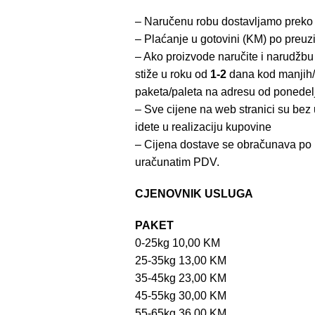
– Naručenu robu dostavljamo preko
– Plaćanje u gotovini (KM) po preuz
– Ako proizvode naručite i narudžbu
stiže u roku od
1-2
dana kod manjih/
paketa/paleta na adresu od ponedel
– Sve cijene na web stranici su be
idete u realizaciju kupovine
– Cijena dostave se obračunava po 
uračunatim PDV.
CJENOVNIK USLUGA
PAKET
0-25kg 10,00 KM
25-35kg 13,00 KM
35-45kg 23,00 KM
45-55kg 30,00 KM
55-65kg 36,00 KM