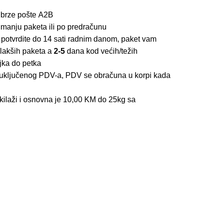
 brze pošte
A2B
imanju paketa ili po predračunu
 potvrdite do 14 sati radnim danom, paket vam
lakših paketa a
2-5
dana kod većih/težih
jka do petka
z uključenog PDV-a, PDV se obračuna u korpi kada
kilaži i osnovna je 10,00 KM do 25kg sa