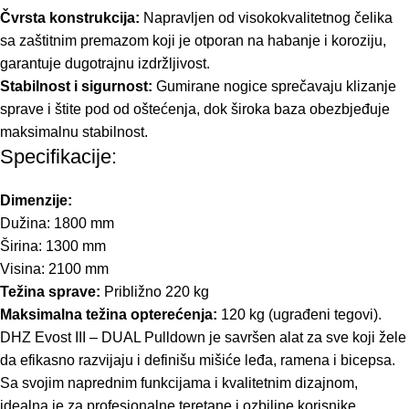
Čvrsta konstrukcija:
Napravljen od visokokvalitetnog čelika
sa zaštitnim premazom koji je otporan na habanje i koroziju,
garantuje dugotrajnu izdržljivost.
Stabilnost i sigurnost:
Gumirane nogice sprečavaju klizanje
sprave i štite pod od oštećenja, dok široka baza obezbjeđuje
maksimalnu stabilnost.
Specifikacije:
Dimenzije:
Dužina: 1800 mm
Širina: 1300 mm
Visina: 2100 mm
Težina sprave:
Približno 220 kg
Maksimalna težina opterećenja:
120 kg (ugrađeni tegovi).
DHZ Evost III – DUAL Pulldown je savršen alat za sve koji žele
da efikasno razvijaju i definišu mišiće leđa, ramena i bicepsa.
Sa svojim naprednim funkcijama i kvalitetnim dizajnom,
idealna je za profesionalne teretane i ozbiljne korisnike.