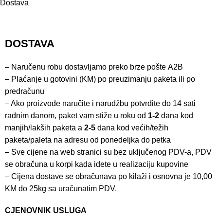
Dostava
DOSTAVA
– Naručenu robu dostavljamo preko brze pošte
A2B
– Plaćanje u gotovini (KM) po preuzimanju paketa ili po
predračunu
– Ako proizvode naručite i narudžbu potvrdite do 14 sati
radnim danom, paket vam stiže u roku od
1-2
dana kod
manjih/lakših paketa a
2-5
dana kod većih/težih
paketa/paleta na adresu od ponedeljka do petka
– Sve cijene na web stranici su bez uključenog PDV-a, PDV
se obračuna u korpi kada idete u realizaciju kupovine
– Cijena dostave se obračunava po kilaži i osnovna je 10,00
KM do 25kg sa uračunatim PDV.
CJENOVNIK USLUGA