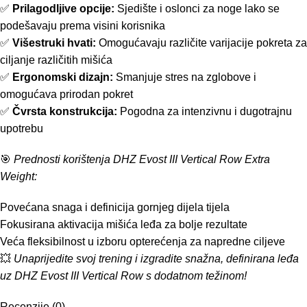
✅
Prilagodljive opcije:
Sjedište i oslonci za noge lako se
podešavaju prema visini korisnika
✅
Višestruki hvati:
Omogućavaju različite varijacije pokreta za
ciljanje različitih mišića
✅
Ergonomski dizajn:
Smanjuje stres na zglobove i
omogućava prirodan pokret
✅
Čvrsta konstrukcija:
Pogodna za intenzivnu i dugotrajnu
upotrebu
🎯
Prednosti korištenja DHZ Evost III Vertical Row Extra
Weight:
Povećana snaga i definicija gornjeg dijela tijela
Fokusirana aktivacija mišića leđa za bolje rezultate
Veća fleksibilnost u izboru opterećenja za napredne ciljeve
💥
Unaprijedite svoj trening i izgradite snažna, definirana leđa
uz DHZ Evost III Vertical Row s dodatnom težinom!
Recenzije (0)