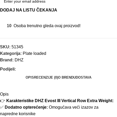
DODAJ NA LISTU ČEKANJA
10
Osoba trenutno gleda ovaj proizvod!
SKU:
51345
Kategorija:
Plate loaded
Brand:
DHZ
Podijeli:
OPIS
RECENZIJE (0)
O BRENDU
DOSTAVA
Opis
👉
Karakteristike DHZ Evost III Vertical Row Extra Weight:
✅
Dodatno opterećenje:
Omogućava veći izazov za
napredne korisnike