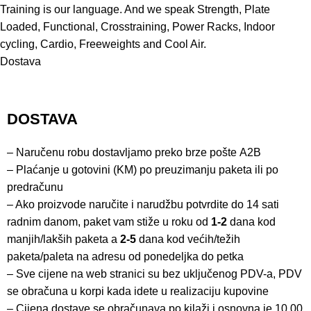
Training is our language. And we speak Strength, Plate
Loaded, Functional, Crosstraining, Power Racks, Indoor
cycling, Cardio, Freeweights and Cool Air.
Dostava
DOSTAVA
– Naručenu robu dostavljamo preko brze pošte
A2B
– Plaćanje u gotovini (KM) po preuzimanju paketa ili po
predračunu
– Ako proizvode naručite i narudžbu potvrdite do 14 sati
radnim danom, paket vam stiže u roku od
1-2
dana kod
manjih/lakših paketa a
2-5
dana kod većih/težih
paketa/paleta na adresu od ponedeljka do petka
– Sve cijene na web stranici su bez uključenog PDV-a, PDV
se obračuna u korpi kada idete u realizaciju kupovine
– Cijena dostave se obračunava po kilaži i osnovna je 10,00