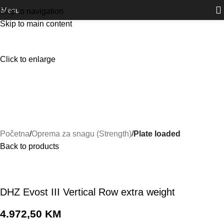
Outlet
prilike po posebnim cijenama. Klik.
Menu
Skip to navigation
Skip to main content
Click to enlarge
Početna
Oprema za snagu (Strength)
Plate loaded
Back to products
DHZ Evost III Vertical Row extra weight
4.972,50
KM