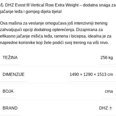
💪 DHZ Evost III Vertical Row Extra Weight – dodatna snaga za
jačanje leđa i gornjeg dijela tijela!
Ova mašina za veslanje omogućava još intenzivniji trening
zahvaljujući opciji dodatnog opterećenja. Dizajnirana za
efikasno jačanje mišića leđa, ramena i bicepsa, idealna je za
napredne korisnike koji žele podići svoj trening na viši nivo.
TEŽINA
256 kg
DIMENZIJE
1490 × 1290 × 1513 cm
BOJA
crna
BRAND
DHZ