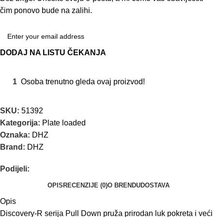
čim ponovo bude na zalihi.
DODAJ NA LISTU ČEKANJA
1
Osoba trenutno gleda ovaj proizvod!
SKU:
51392
Kategorija:
Plate loaded
Oznaka:
DHZ
Brand:
DHZ
Podijeli:
OPIS
RECENZIJE (0)
O BRENDU
DOSTAVA
Opis
Discovery-R serija Pull Down pruža prirodan luk pokreta i veći