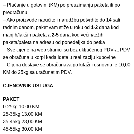
– Plaćanje u gotovini (KM) po preuzimanju paketa ili po
predračunu
– Ako proizvode naručite i narudžbu potvrdite do 14 sati
radnim danom, paket vam stiže u roku od
1-2
dana kod
manjih/lakših paketa a
2-5
dana kod većih/težih
paketa/paleta na adresu od ponedeljka do petka
– Sve cijene na web stranici su bez uključenog PDV-a, PDV
se obračuna u korpi kada idete u realizaciju kupovine
– Cijena dostave se obračunava po kilaži i osnovna je 10,00
KM do 25kg sa uračunatim PDV.
CJENOVNIK USLUGA
PAKET
0-25kg 10,00 KM
25-35kg 13,00 KM
35-45kg 23,00 KM
45-55kg 30,00 KM