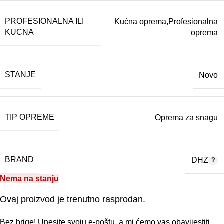
PROFESIONALNA ILI
Kućna oprema,Profesionalna
KUCNA
oprema
STANJE
Novo
TIP OPREME
Oprema za snagu
BRAND
DHZ
Nema na stanju
Ovaj proizvod je trenutno rasprodan.
Bez brige! Unesite svoju e-poštu, a mi ćemo vas obavijestiti