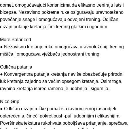
domet, omogućavajući korisnicima da efikasno treniraju lats i
bicepse. Nezavisno pokretne ruke osiguravaju uravnoteženo
povećanje snage i omogućavaju odvojeni trening. Odličan
dizajn putanje kretanja čini trening glatkim i ugodnim.
More Balanced
● Nezavisno kretanje ruku omogućava uravnoteženiji trening
mišića i omogućava vježbaču jednostrani trening.
Odlična putanja
● Konvergentna putanja kretanja naviše obezbeđuje prirodni
luk kretanja zajedno sa većim opsegom kretanja. Osim toga,
ravnina kretanja ispred ramena je udobnija i sigurnija.
Nice Grip
● Odličan dizajn ručke pomaže u ravnomjernoj raspodjeli
opterećenja, čineći pokret push-pull udobnijim i efikasnijim.
Površinska tekstura rukohvata poboljšava prianjanje, sprečava