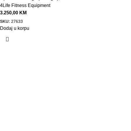
4Life Fitness Equipment
3.250,00
KM
SKU:
27633
Dodaj u korpu
VELEPRODAJA
Banja Luka, Vase Glušca 19A
Telefon: +387 66 767 777
e-mail: info@fitnesoprema.ba
SERVIS
Banja Luka, Veljka Mlađenovića bb
Telefon: +387 66 767 776