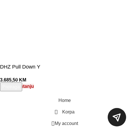
DHZ Pull Down Y
3.685,50
KM
Nema na stanju
Pretraga
Unesite pojam za pretragu.
Home
Korpa
My account