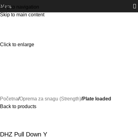
Outlet
prilike po posebnim cijenama. Klik.
Menu
Skip to navigation
Skip to main content
Click to enlarge
Početna
Oprema za snagu (Strength)
Plate loaded
Back to products
DHZ Pull Down Y