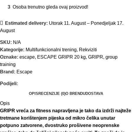
3
Osoba trenutno gleda ovaj proizvod!
Estimated delivery:
Utorak 11. August – Ponedjeljak 17.
August
SKU:
N/A
Kategorije:
Multifunkcionalni trening
,
Rekviziti
Oznake:
escape
,
ESCAPE GRIPR 20 kg
,
GRIPR
,
group
training
Brand:
Escape
Podijeli:
OPIS
RECENZIJE (0)
O BRENDU
DOSTAVA
Opis
GRIPR vreća za fitness napravljena je tako da izdrži najteže
tretmane korištenjem pijeska od mikro čelika unutar
potpuno zatvorene, dvostruko prošivene neoprenske