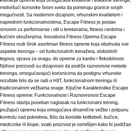
kreiranje opreme koja omogućava kreativne i efikasne treninge,
motivišući korisnike širom sveta da pomeraju granice svojih
mogućnosti. Sa modernim dizajnom, vrhunskim kvalitetom i
naprednim funkcionalnostima, Escape Fitness je postao
sinonim za performanse i stil u teretanama, fitness centrima i
kućnim okruženjima. Inovativna Fitness Oprema Escape
Fitness nudi širok asortiman fitness opreme koja obuhvata sve
aspekte treninga – od funkcionalnih trenažera, slobodnih
tegova, sprava za snagu, do opreme za kardio i fleksibilnost.
Njihovi proizvodi su dizajnirani da podrže raznovrsne metode
treninga, omogućavajući korisnicima da postignu vrhunske
rezultate bilo da se radi o HIIT, funkcionalnom treningu ili
tradicionalnim vežbama snage. Ključne Karakteristike Escape
Fitness opreme: Funkcionalnost i Raznovrsnost Escape
Fitness stavlja poseban naglasak na funkcionalni trening,
pružajući opremu koja omogućava dinamične vežbe i potpunu
kontrolu nad pokretima. Bilo da koristite kettlebell, bučice,
medicinke ili klupe, svaki proizvod je osmišljen kako bi podržao