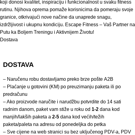
koji donosi kvalitet, inspiraciju i funkcionalnost u svaku fitness
rutinu. Njihova oprema pomaže korisnicima da pomeraju svoje
granice, otkrivajući nove načine da unaprede snagu,
izdržljivost i ukupnu kondiciju. Escape Fitness – Vaš Partner na
Putu ka Boljem Treningu i Aktivnijem Životu!
Dostava
DOSTAVA
– Naručenu robu dostavljamo preko brze pošte
A2B
– Plaćanje u gotovini (KM) po preuzimanju paketa ili po
predračunu
– Ako proizvode naručite i narudžbu potvrdite do 14 sati
radnim danom, paket vam stiže u roku od
1-2
dana kod
manjih/lakših paketa a
2-5
dana kod većih/težih
paketa/paleta na adresu od ponedeljka do petka
– Sve cijene na web stranici su bez uključenog PDV-a, PDV