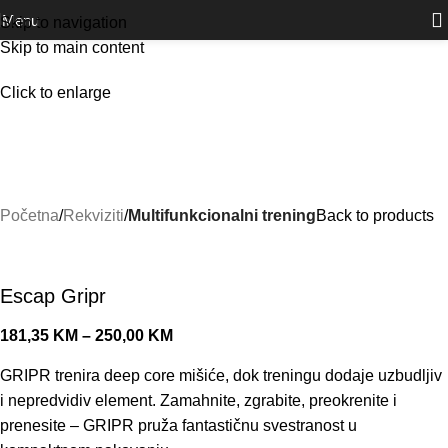
Outlet
prilike po posebnim cijenama. Klik.
Menu
Skip to navigation
Skip to main content
Click to enlarge
Početna
Rekviziti
Multifunkcionalni trening
Back to products
Escap Gripr
181,35
KM
–
250,00
KM
GRIPR trenira deep core mišiće, dok treningu dodaje uzbudljiv
i nepredvidiv element. Zamahnite, zgrabite, preokrenite i
prenesite – GRIPR pruža fantastičnu svestranost u