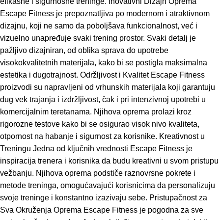
efikasne i sigurnosne treninge. Inovativni Dizajn Oprema
Escape Fitness je prepoznatljiva po modernom i atraktivnom
dizajnu, koji ne samo da poboljšava funkcionalnost, već i
vizuelno unapređuje svaki trening prostor. Svaki detalj je
pažljivo dizajniran, od oblika sprava do upotrebe
visokokvalitetnih materijala, kako bi se postigla maksimalna
estetika i dugotrajnost. Održljivost i Kvalitet Escape Fitness
proizvodi su napravljeni od vrhunskih materijala koji garantuju
dug vek trajanja i izdržljivost, čak i pri intenzivnoj upotrebi u
komercijalnim teretanama. Njihova oprema prolazi kroz
rigorozne testove kako bi se osigurao visok nivo kvaliteta,
otpornost na habanje i sigurnost za korisnike. Kreativnost u
Treningu Jedna od ključnih vrednosti Escape Fitness je
inspiracija trenera i korisnika da budu kreativni u svom pristupu
vežbanju. Njihova oprema podstiče raznovrsne pokrete i
metode treninga, omogućavajući korisnicima da personalizuju
svoje treninge i konstantno izazivaju sebe. Pristupačnost za
Sva Okruženja Oprema Escape Fitness je pogodna za sve