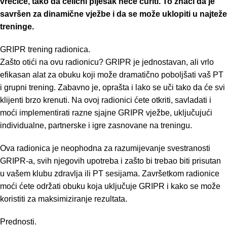
vrećice, tako da čelični pijesak neće curiti. To znači da je
savršen za dinamične vježbe i da se može uklopiti u najteže
treninge.
GRIPR trening radionica.
Zašto otići na ovu radionicu? GRIPR je jednostavan, ali vrlo
efikasan alat za obuku koji može dramatično poboljšati vaš PT
i grupni trening. Zabavno je, oprašta i lako se uči tako da će svi
klijenti brzo krenuti. Na ovoj radionici ćete otkriti, savladati i
moći implementirati razne sjajne GRIPR vježbe, uključujući
individualne, partnerske i igre zasnovane na treningu.
Ova radionica je neophodna za razumijevanje svestranosti
GRIPR-a, svih njegovih upotreba i zašto bi trebao biti prisutan
u vašem klubu zdravlja ili PT sesijama. Završetkom radionice
moći ćete održati obuku koja uključuje GRIPR i kako se može
koristiti za maksimiziranje rezultata.
Prednosti.