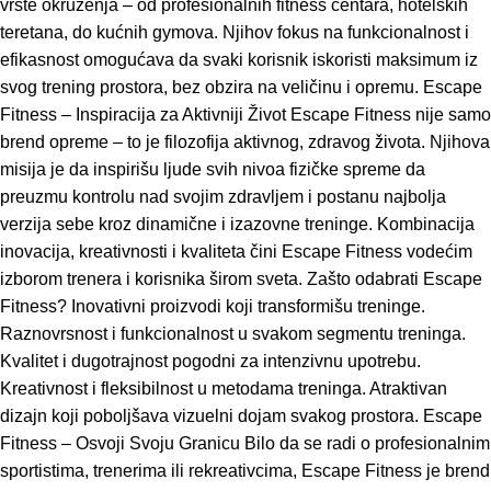
vrste okruženja – od profesionalnih fitness centara, hotelskih
teretana, do kućnih gymova. Njihov fokus na funkcionalnost i
efikasnost omogućava da svaki korisnik iskoristi maksimum iz
svog trening prostora, bez obzira na veličinu i opremu. Escape
Fitness – Inspiracija za Aktivniji Život Escape Fitness nije samo
brend opreme – to je filozofija aktivnog, zdravog života. Njihova
misija je da inspirišu ljude svih nivoa fizičke spreme da
preuzmu kontrolu nad svojim zdravljem i postanu najbolja
verzija sebe kroz dinamične i izazovne treninge. Kombinacija
inovacija, kreativnosti i kvaliteta čini Escape Fitness vodećim
izborom trenera i korisnika širom sveta. Zašto odabrati Escape
Fitness? Inovativni proizvodi koji transformišu treninge.
Raznovrsnost i funkcionalnost u svakom segmentu treninga.
Kvalitet i dugotrajnost pogodni za intenzivnu upotrebu.
Kreativnost i fleksibilnost u metodama treninga. Atraktivan
dizajn koji poboljšava vizuelni dojam svakog prostora. Escape
Fitness – Osvoji Svoju Granicu Bilo da se radi o profesionalnim
sportistima, trenerima ili rekreativcima, Escape Fitness je brend