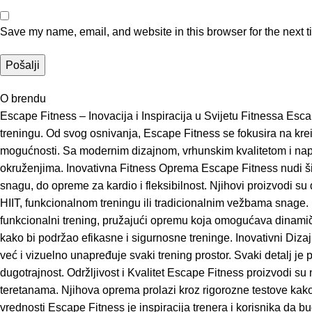
Save my name, email, and website in this browser for the next 
O brendu
Escape Fitness – Inovacija i Inspiracija u Svijetu Fitnessa Escap
treningu. Od svog osnivanja, Escape Fitness se fokusira na kre
mogućnosti. Sa modernim dizajnom, vrhunskim kvalitetom i napr
okruženjima. Inovativna Fitness Oprema Escape Fitness nudi ši
snagu, do opreme za kardio i fleksibilnost. Njihovi proizvodi s
HIIT, funkcionalnom treningu ili tradicionalnim vežbama snage
funkcionalni trening, pružajući opremu koja omogućava dinamične
kako bi podržao efikasne i sigurnosne treninge. Inovativni Diz
već i vizuelno unapređuje svaki trening prostor. Svaki detalj je 
dugotrajnost. Održljivost i Kvalitet Escape Fitness proizvodi su n
teretanama. Njihova oprema prolazi kroz rigorozne testove kako 
vrednosti Escape Fitness je inspiracija trenera i korisnika da