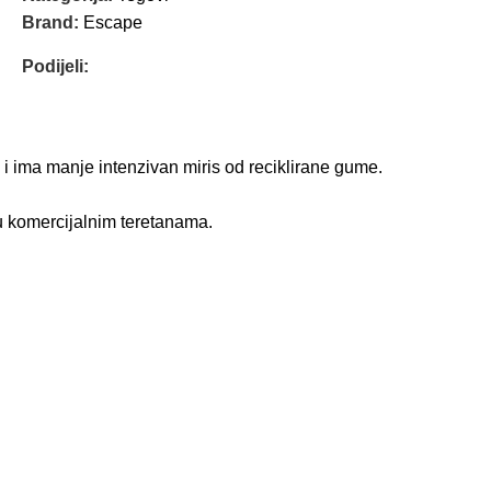
Brand:
Escape
Podijeli:
a i ima manje intenzivan miris od reciklirane gume.
 u komercijalnim teretanama.