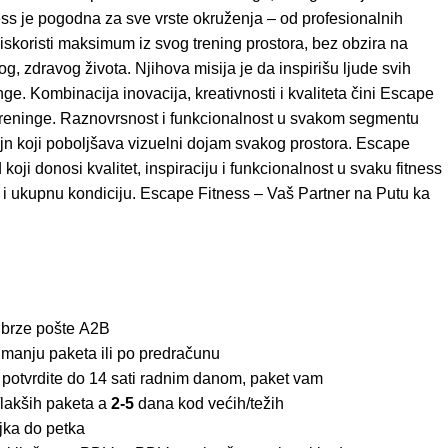
ss je pogodna za sve vrste okruženja – od profesionalnih
iskoristi maksimum iz svog trening prostora, bez obzira na
og, zdravog života. Njihova misija je da inspirišu ljude svih
e. Kombinacija inovacija, kreativnosti i kvaliteta čini Escape
u treninge. Raznovrsnost i funkcionalnost u svakom segmentu
zajn koji poboljšava vizuelni dojam svakog prostora. Escape
oji donosi kvalitet, inspiraciju i funkcionalnost u svaku fitness
 i ukupnu kondiciju. Escape Fitness – Vaš Partner na Putu ka
 brze pošte
A2B
imanju paketa ili po predračunu
 potvrdite do 14 sati radnim danom, paket vam
lakših paketa a
2-5
dana kod većih/težih
jka do petka