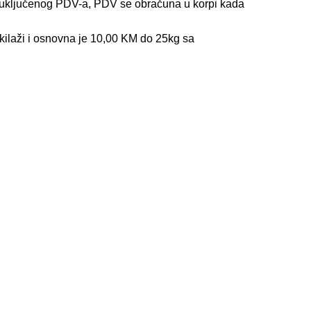
z uključenog PDV-a, PDV se obračuna u korpi kada
kilaži i osnovna je 10,00 KM do 25kg sa