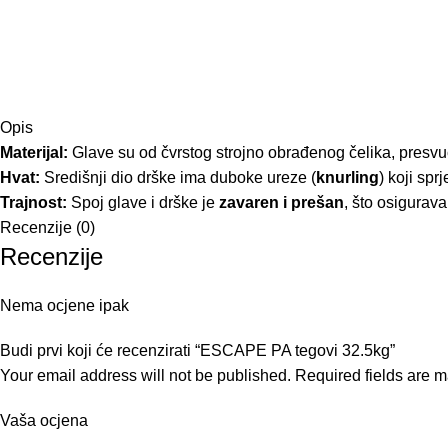
Opis
Materijal:
Glave su od čvrstog strojno obrađenog čelika, pres
Hvat:
Središnji dio drške ima duboke ureze (
knurling
) koji spr
Trajnost:
Spoj glave i drške je
zavaren i prešan
, što osigurav
Recenzije (0)
Recenzije
Nema ocjene ipak
Budi prvi koji će recenzirati “ESCAPE PA tegovi 32.5kg”
Your email address will not be published.
Required fields are 
Vaša ocjena