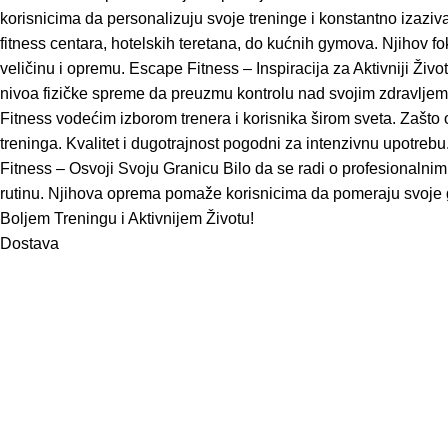
korisnicima da personalizuju svoje treninge i konstantno izaz
fitness centara, hotelskih teretana, do kućnih gymova. Njihov f
veličinu i opremu. Escape Fitness – Inspiracija za Aktivniji Živo
nivoa fizičke spreme da preuzmu kontrolu nad svojim zdravljem i
Fitness vodećim izborom trenera i korisnika širom sveta. Zašto
treninga. Kvalitet i dugotrajnost pogodni za intenzivnu upotrebu
Fitness – Osvoji Svoju Granicu Bilo da se radi o profesionalnim s
rutinu. Njihova oprema pomaže korisnicima da pomeraju svoje gr
Boljem Treningu i Aktivnijem Životu!
Dostava