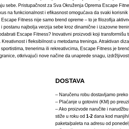
ivaju sebe. Pristupačnost za Sva Okruženja Oprema Escape Fitne
okus na funkcionalnost i efikasnost omogućava da svaki korisnik 
t Escape Fitness nije samo brend opreme – to je filozofija aktivn
 postanu najbolja verzija sebe kroz dinamične i izazovne trening
 odabrati Escape Fitness? Inovativni proizvodi koji transformiš
. Kreativnost i fleksibilnost u metodama treninga. Atraktivan di
portistima, trenerima ili rekreativcima, Escape Fitness je brend k
anice, otkrivajući nove načine da unaprede snagu, izdržljivost
DOSTAVA
– Naručenu robu dostavljamo preko
– Plaćanje u gotovini (KM) po preuz
– Ako proizvode naručite i narudžbu
stiže u roku od
1-2
dana kod manjih/
paketa/paleta na adresu od ponedel