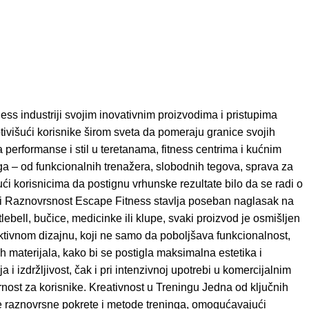
ness industriji svojim inovativnim proizvodima i pristupima
ivišući korisnike širom sveta da pomeraju granice svojih
erformanse i stil u teretanama, fitness centrima i kućnim
a – od funkcionalnih trenažera, slobodnih tegova, sprava za
ći korisnicima da postignu vrhunske rezultate bilo da se radi o
t i Raznovrsnost Escape Fitness stavlja poseban naglasak na
ebell, bučice, medicinke ili klupe, svaki proizvod je osmišljen
ktivnom dizajnu, koji ne samo da poboljšava funkcionalnost,
ih materijala, kako bi se postigla maksimalna estetika i
 i izdržljivost, čak i pri intenzivnoj upotrebi u komercijalnim
rnost za korisnike. Kreativnost u Treningu Jedna od ključnih
če raznovrsne pokrete i metode treninga, omogućavajući