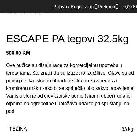
Početna
Rekviziti
Tegovi
ESCAPE PA tegovi 32.5kg
Prijava / Registracija
Pretraga
0,00
K
Back to products
ESCAPE PA tegovi 32.5kg
506,00
KM
Ove bučice su dizajnirane za komercijalnu upotrebu u
teretanama, što znači da su izuzetno izdržljive. Glave su od
punog čelika, strojno obrađene i trajno zavarene za
kromiranu dršku kako bi se spriječilo bilo kakvo labavljenje.
Vanjski sloj je od djevičanske gume (virgin rubber) koja je
otporna na ogrebotine i ublažava udarce pri spuštanju na
pod
TEŽINA
33 kg