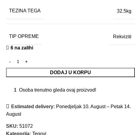
TEZINA TEGA
32.5kg
TIP OPREME
Rekviziti
6 na zalihi
DODAJ U KORPU
1
Osoba trenutno gleda ovaj proizvod!
Estimated delivery:
Ponedjeljak 10. August – Petak 14.
August
SKU:
51072
Kategorija:
Tegovi