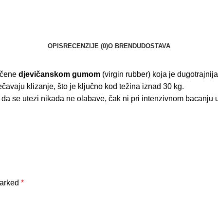
OPIS
RECENZIJE (0)
O BRENDU
DOSTAVA
vučene
djevičanskom gumom
(virgin rubber) koja je dugotrajnij
ječavaju klizanje, što je ključno kod težina iznad 30 kg.
a da se utezi nikada ne olabave, čak ni pri intenzivnom bacanju
marked
*