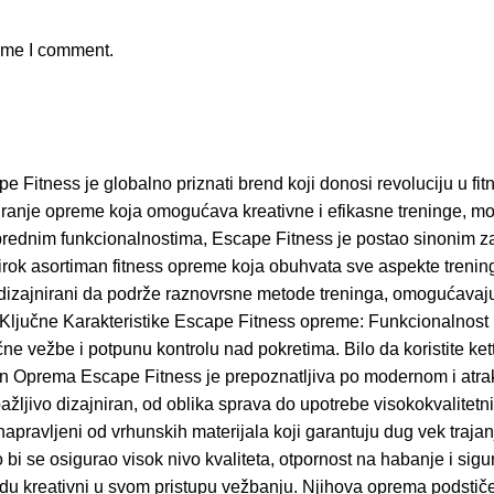
time I comment.
e Fitness je globalno priznati brend koji donosi revoluciju u fit
iranje opreme koja omogućava kreativne i efikasne treninge, mot
ednim funkcionalnostima, Escape Fitness je postao sinonim za p
rok asortiman fitness opreme koja obuhvata sve aspekte trening
u dizajnirani da podrže raznovrsne metode treninga, omogućavaju
. Ključne Karakteristike Escape Fitness opreme: Funkcionalnos
 vežbe i potpunu kontrolu nad pokretima. Bilo da koristite kettl
ajn Oprema Escape Fitness je prepoznatljiva po modernom i atra
pažljivo dizajniran, od oblika sprava do upotrebe visokokvalitetn
apravljeni od vrhunskih materijala koji garantuju dug vek trajanja
bi se osigurao visok nivo kvaliteta, otpornost na habanje i sigu
 budu kreativni u svom pristupu vežbanju. Njihova oprema podsti