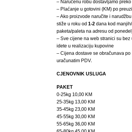
– Naručenu robu dostavljamo preko
– Plaćanje u gotovini (KM) po preuz
– Ako proizvode naručite i narudžbu
stiže u roku od
1-2
dana kod manjih/
paketa/paleta na adresu od ponedel
– Sve cijene na web stranici su be
idete u realizaciju kupovine
– Cijena dostave se obračunava po 
uračunatim PDV.
CJENOVNIK USLUGA
PAKET
0-25kg 10,00 KM
25-35kg 13,00 KM
35-45kg 23,00 KM
45-55kg 30,00 KM
55-65kg 36,00 KM
65-80kg 45,00 KM