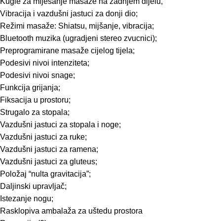
Kugle za miješanje masaže na zadnjem dijelu,
Vibracija i vazdušni jastuci za donji dio;
Režimi masaže: Shiatsu, mijšanje, vibracija;
Bluetooth muzika (ugradjeni stereo zvucnici);
Preprogramirane masaže cijelog tijela;
Podesivi nivoi intenziteta;
Podesivi nivoi snage;
Funkcija grijanja;
Fiksacija u prostoru;
Strugalo za stopala;
Vazdušni jastuci za stopala i noge;
Vazdušni jastuci za ruke;
Vazdušni jastuci za ramena;
Vazdušni jastuci za gluteus;
Položaj “nulta gravitacija”;
Daljinski upravljač;
Istezanje nogu;
Rasklopiva ambalaža za uštedu prostora