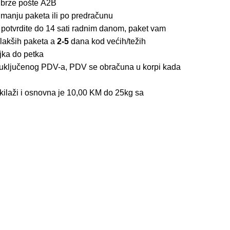
 brze pošte
A2B
imanju paketa ili po predračunu
 potvrdite do 14 sati radnim danom, paket vam
lakših paketa a
2-5
dana kod većih/težih
jka do petka
z uključenog PDV-a, PDV se obračuna u korpi kada
kilaži i osnovna je 10,00 KM do 25kg sa