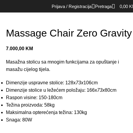
Početna
Spa
Massage Chair Zero Gravity
Back to products
Prijava / Registracija
Pretraga
0,00
K
Massage Chair Zero Gravity
7.000,00
KM
Masažna stolicu sa mnogim funkcijama za opuštanje i
masažu cijelog tijela.
Dimenzije uspravne stolice: 128x
73x
106cm
Dimenzije stolice u ležećem položaju: 166x
73x
80cm
Raspon visine: 150-180cm
Težina proizvoda: 58kg
Maksimalna opterećenja težina: 130kg
Snaga: 80W