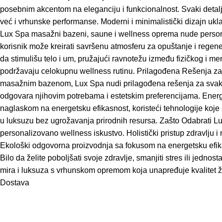
posebnim akcentom na eleganciju i funkcionalnost. Svaki detalj j
već i vrhunske performanse. Moderni i minimalistički dizajn ukl
Lux Spa masažni bazeni, saune i wellness oprema nude persona
korisnik može kreirati savršenu atmosferu za opuštanje i regenera
da stimulišu telo i um, pružajući ravnotežu između fizičkog i 
podržavaju celokupnu wellness rutinu. Prilagođena Rešenja za S
masažnim bazenom, Lux Spa nudi prilagođena rešenja za svaki pr
odgovara njihovim potrebama i estetskim preferencijama. Energet
naglaskom na energetsku efikasnost, koristeći tehnologije koje
u luksuzu bez ugrožavanja prirodnih resursa. Zašto Odabrati Lux
personalizovano wellness iskustvo. Holistički pristup zdravlju i
Ekološki odgovorna proizvodnja sa fokusom na energetsku efikas
Bilo da želite poboljšati svoje zdravlje, smanjiti stres ili jed
mira i luksuza s vrhunskom opremom koja unapređuje kvalitet ž
Dostava