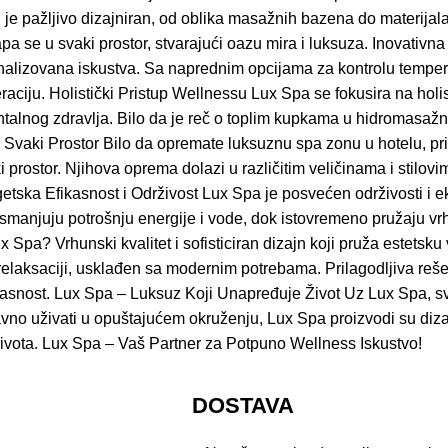
e pažljivo dizajniran, od oblika masažnih bazena do materijala k
apa se u svaki prostor, stvarajući oazu mira i luksuza. Inovativ
lizovana iskustva. Sa naprednim opcijama za kontrolu temperat
ciju. Holistički Pristup Wellnessu Lux Spa se fokusira na holistič
mentalnog zdravlja. Bilo da je reč o toplim kupkama u hidromasa
vaki Prostor Bilo da opremate luksuznu spa zonu u hotelu, priva
ostor. Njihova oprema dolazi u različitim veličinama i stilovim
ska Efikasnost i Održivost Lux Spa je posvećen održivosti i eko
 smanjuju potrošnju energije i vode, dok istovremeno pružaju vr
 Spa? Vrhunski kvalitet i sofisticiran dizajn koji pruža estetsk
 relaksaciji, usklađen sa modernim potrebama. Prilagodljiva rešen
nost. Lux Spa – Luksuz Koji Unapređuje Život Uz Lux Spa, svako
nostavno uživati u opuštajućem okruženju, Lux Spa proizvodi su di
ivota. Lux Spa – Vaš Partner za Potpuno Wellness Iskustvo!
DOSTAVA