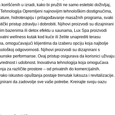
orišćenih u izradi, kako bi pružili ne samo estetski doživljaj,
na Tehnologija Opremljeni najnovijim tehnološkim dostignućima,
ure, hidroterapiju i prilagođavanje masažnih programa, svaki
ki pristup zdravlju i dobrobiti. Njihovi proizvodi su dizajnirani
žnim bazenima ili detox efektu u saunama, Lux Spa proizvodi
tni wellness kutak kod kuće ili želite unaprediti terasu
a, omogućavajući klijentima da izaberu opciju koja najbolje
loškoj odgovornosti. Njihovi proizvodi su dizajnirani s
hunske performanse. Ovaj pristup osigurava da korisnici uživaju
u vrednost i udobnost. Inovativna tehnologija koja omogućava
ja za različite prostore – od privatnih do komercijalnih.
 iskustvo opuštanja postaje trenutak luksuza i revitalizacije.
zajnirani da zadovolje sve vaše potrebe. Kreirajte svoju oazu