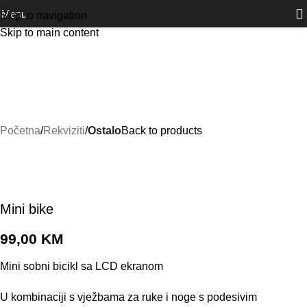
Outlet
prilike po posebnim cijenama. Klik.
Menu
Skip to navigation
Skip to main content
Početna
Rekviziti
Ostalo
Back to products
Mini bike
99,00
KM
Mini sobni bicikl sa LCD ekranom
U kombinaciji s vježbama za ruke i noge s podesivim