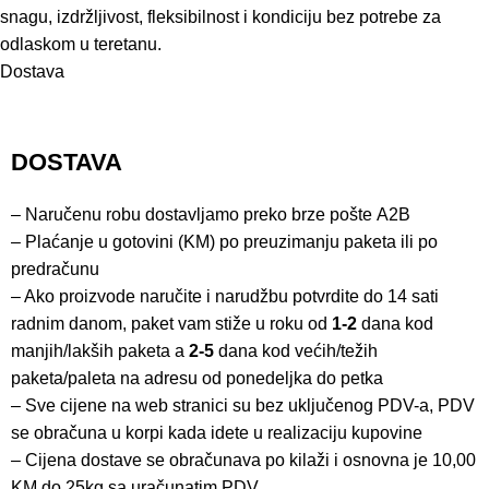
snagu, izdržljivost, fleksibilnost i kondiciju bez potrebe za
odlaskom u teretanu.
Dostava
DOSTAVA
– Naručenu robu dostavljamo preko brze pošte
A2B
– Plaćanje u gotovini (KM) po preuzimanju paketa ili po
predračunu
– Ako proizvode naručite i narudžbu potvrdite do 14 sati
radnim danom, paket vam stiže u roku od
1-2
dana kod
manjih/lakših paketa a
2-5
dana kod većih/težih
paketa/paleta na adresu od ponedeljka do petka
– Sve cijene na web stranici su bez uključenog PDV-a, PDV
se obračuna u korpi kada idete u realizaciju kupovine
– Cijena dostave se obračunava po kilaži i osnovna je 10,00
KM do 25kg sa uračunatim PDV.