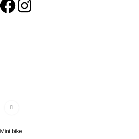
©Olymp Sport d.o.o.
Click to enlarge
Mini bike