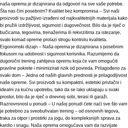
naša oprema je dizajnirana da odgovori na sve vaše potrebe.
Šta nas čini posebnim? Kvalitet bez kompromisa – Svi naši
proizvodi su pažljivo izrađeni od najkvalitetnijih materijala kako
bi pružili izdržljivost, sigurnost i dugovečnost. Bilo da je riječ o
bučicama, tegovima, trenažerima ili rekvizitima za istezanje,
svaki komad opreme prolazi strogu kontrolu kvaliteta.
Ergonomski dizajn – Naša oprema je dizajnirana s posebnim
fokusom na udobnost i sigurnost korisnika. Razumijemo da
dugoročni trening zahtijeva opremu koja će vam omogućiti
pravilne pokrete i minimizirati rizik od povreda. Prilagođeno za
svaki dom – Jedna od naših glavnih prednosti je prilagodljivost
naše opreme. Svi proizvodi su kompaktni, estetski privlačni i
idealni za kućnu upotrebu, tako da se lako uklapaju u svaki
prostor, bilo da je riječ o dnevnoj sobi, terasi ili garaži.
Raznovrsnost u ponudi – U našoj ponudi ćete naći sve što vam
je potrebno za sveobuhvatan trening – od osnovnih tegova,
traka za otpor i prostirki za jogu, do kompleksnijih sprava za
kardio i snagu. Naša oprema omogućava vam da razvijate