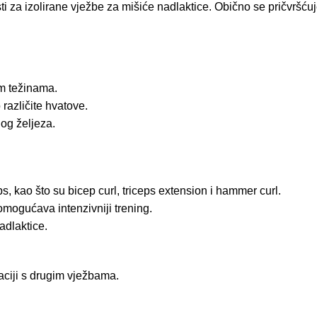
sti za izolirane vježbe za mišiće nadlaktice. Obično se pričvršć
im težinama.
 različite hvatove.
nog željeza.
ps, kao što su bicep curl, triceps extension i hammer curl.
mogućava intenzivniji trening.
adlaktice.
aciji s drugim vježbama.