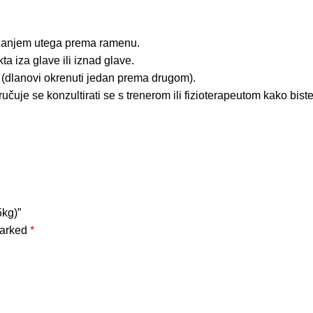
dizanjem utega prema ramenu.
ta iza glave ili iznad glave.
 (dlanovi okrenuti jedan prema drugom).
učuje se konzultirati se s trenerom ili fizioterapeutom kako biste 
5kg)”
marked
*