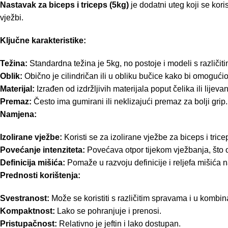
Nastavak za biceps i triceps (5kg)
je dodatni uteg koji se kori
vježbi.
Ključne karakteristike:
Težina:
Standardna težina je 5kg, no postoje i modeli s različit
Oblik:
Obično je cilindričan ili u obliku bučice kako bi omogućio
Materijal:
Izrađen od izdržljivih materijala poput čelika ili lijeva
Premaz:
Često ima gumirani ili neklizajući premaz za bolji grip.
Namjena:
Izolirane vježbe:
Koristi se za izolirane vježbe za biceps i trice
Povećanje intenziteta:
Povećava otpor tijekom vježbanja, što o
Definicija mišića:
Pomaže u razvoju definicije i reljefa mišića n
Prednosti korištenja:
Svestranost:
Može se koristiti s različitim spravama i u kombin
Kompaktnost:
Lako se pohranjuje i prenosi.
Pristupačnost:
Relativno je jeftin i lako dostupan.