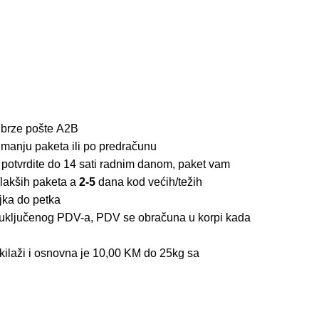
 brze pošte
A2B
imanju paketa ili po predračunu
 potvrdite do 14 sati radnim danom, paket vam
lakših paketa a
2-5
dana kod većih/težih
jka do petka
z uključenog PDV-a, PDV se obračuna u korpi kada
kilaži i osnovna je 10,00 KM do 25kg sa