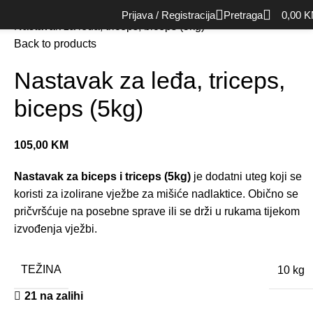
Početna
Rekviziti
Nastavci
Prijava / Registracija
Pretraga
0,00
K
Nastavak za leđa, triceps, biceps (5kg)
Back to products
Nastavak za leđa, triceps,
biceps (5kg)
105,00
KM
Nastavak za biceps i triceps (5kg)
je dodatni uteg koji se
koristi za izolirane vježbe za mišiće nadlaktice. Obično se
pričvršćuje na posebne sprave ili se drži u rukama tijekom
izvođenja vježbi.
TEŽINA
10 kg
21 na zalihi