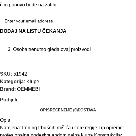
čim ponovo bude na zalihi.
DODAJ NA LISTU ČEKANJA
3
Osoba trenutno gleda ovaj proizvod!
SKU:
51942
Kategorija:
Klupe
Brand:
OEMMEBI
Podijeli:
OPIS
RECENZIJE (0)
DOSTAVA
Opis
Namjena: trening trbušnih mišića i core regije Tip opreme:
profesionalna podesiva abdominalna klupa Konstrukcija: