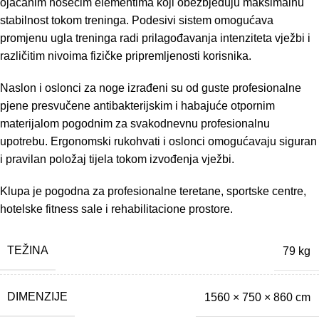
ojačanim nosećim elementima koji obezbjeđuju maksimalnu
stabilnost tokom treninga. Podesivi sistem omogućava
promjenu ugla treninga radi prilagođavanja intenziteta vježbi i
različitim nivoima fizičke pripremljenosti korisnika.
Naslon i oslonci za noge izrađeni su od guste profesionalne
pjene presvučene antibakterijskim i habajuće otpornim
materijalom pogodnim za svakodnevnu profesionalnu
upotrebu. Ergonomski rukohvati i oslonci omogućavaju siguran
i pravilan položaj tijela tokom izvođenja vježbi.
Klupa je pogodna za profesionalne teretane, sportske centre,
hotelske fitness sale i rehabilitacione prostore.
TEŽINA
79 kg
DIMENZIJE
1560 × 750 × 860 cm