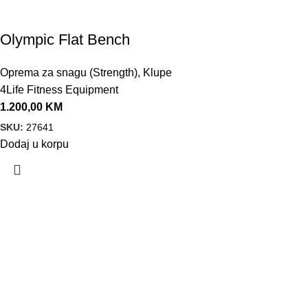
Olympic Flat Bench
Oprema za snagu (Strength)
,
Klupe
4Life Fitness Equipment
1.200,00
KM
SKU:
27641
Dodaj u korpu
VELEPRODAJA
Banja Luka, Vase Glušca 19A
Telefon: +387 66 767 777
e-mail: info@fitnesoprema.ba