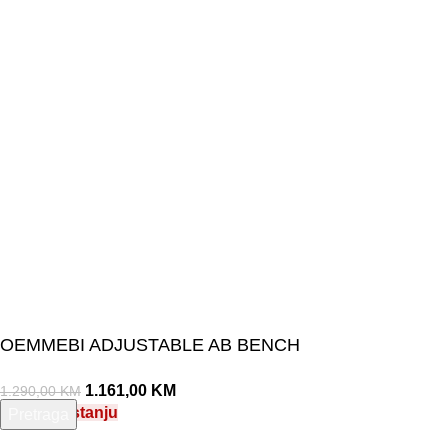
©Olymp Sport d.o.o.
OEMMEBI ADJUSTABLE AB BENCH
1.161,00
KM
1.290,00
KM
Nema na stanju
Pretraga
Unesite pojam za pretragu.