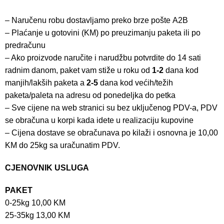
– Naručenu robu dostavljamo preko brze pošte
A2B
– Plaćanje u gotovini (KM) po preuzimanju paketa ili po
predračunu
– Ako proizvode naručite i narudžbu potvrdite do 14 sati
radnim danom, paket vam stiže u roku od
1-2
dana kod
manjih/lakših paketa a
2-5
dana kod većih/težih
paketa/paleta na adresu od ponedeljka do petka
– Sve cijene na web stranici su bez uključenog PDV-a, PDV
se obračuna u korpi kada idete u realizaciju kupovine
– Cijena dostave se obračunava po kilaži i osnovna je 10,00
KM do 25kg sa uračunatim PDV.
CJENOVNIK USLUGA
PAKET
0-25kg 10,00 KM
25-35kg 13,00 KM