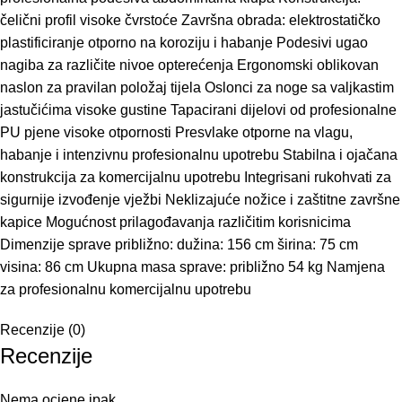
čelični profil visoke čvrstoće Završna obrada: elektrostatičko
plastificiranje otporno na koroziju i habanje Podesivi ugao
nagiba za različite nivoe opterećenja Ergonomski oblikovan
naslon za pravilan položaj tijela Oslonci za noge sa valjkastim
jastučićima visoke gustine Tapacirani dijelovi od profesionalne
PU pjene visoke otpornosti Presvlake otporne na vlagu,
habanje i intenzivnu profesionalnu upotrebu Stabilna i ojačana
konstrukcija za komercijalnu upotrebu Integrisani rukohvati za
sigurnije izvođenje vježbi Neklizajuće nožice i zaštitne završne
kapice Mogućnost prilagođavanja različitim korisnicima
Dimenzije sprave približno: dužina: 156 cm širina: 75 cm
visina: 86 cm Ukupna masa sprave: približno 54 kg Namjena
za profesionalnu komercijalnu upotrebu
Recenzije (0)
Recenzije
Nema ocjene ipak