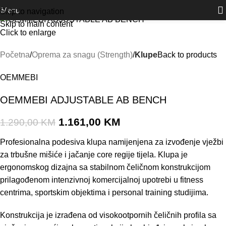
Outlet
prilike po posebnim cijenama. Klik.
Akcija!
Menu
Skip to navigation
Skip to main content
Click to enlarge
Početna
Oprema za snagu (Strength)
Klupe
Back to products
OEMMEBI
OEMMEBI ADJUSTABLE AB BENCH
1.161,00
KM
1.290,00
KM
Profesionalna podesiva klupa namijenjena za izvođenje vježbi
za trbušne mišiće i jačanje core regije tijela. Klupa je
ergonomskog dizajna sa stabilnom čeličnom konstrukcijom
prilagođenom intenzivnoj komercijalnoj upotrebi u fitness
centrima, sportskim objektima i personal training studijima.
Konstrukcija je izrađena od visokootpornih čeličnih profila sa