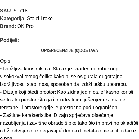
SKU:
51718
Kategorija:
Stalci i rake
Brand:
OK Pro
Podijeli:
OPIS
RECENZIJE (0)
DOSTAVA
Opis
• Izdržljiva konstrukcija: Stalak je izrađen od robusnog,
visokokvalitetnog čelika kako bi se osigurala dugotrajna
izdržljivost i stabilnost, sposoban da izdrži tešku upotrebu.
• Dizajn koji štedi prostor: Kao zidna jedinica, efikasno koristi
vertikalni prostor, što ga čini idealnim rješenjem za manje
teretane ili prostore gdje je prostor na podu ograničen.
• Zaštitne karakteristike: Dizajn sprječava oštećenje
nazubljenja i završne obrade šipke tako što ih pravilno skladišti
i drži odvojeno, izbjegavajući kontakt metala o metal ili udarce
o pod.