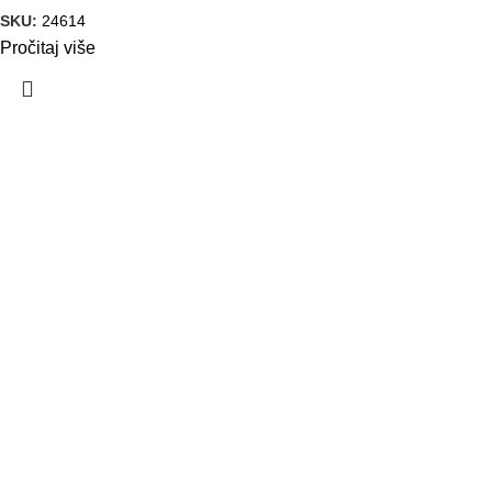
SKU:
24614
Pročitaj više
VELEPRODAJA
Banja Luka, Vase Glušca 19A
Telefon: +387 66 767 777
e-mail: info@fitnesoprema.ba
SERVIS
Banja Luka, Veljka Mlađenovića bb
Telefon: +387 66 767 776
e-mail: servis@fitnesoprema.ba
RADNO VRIJEME: