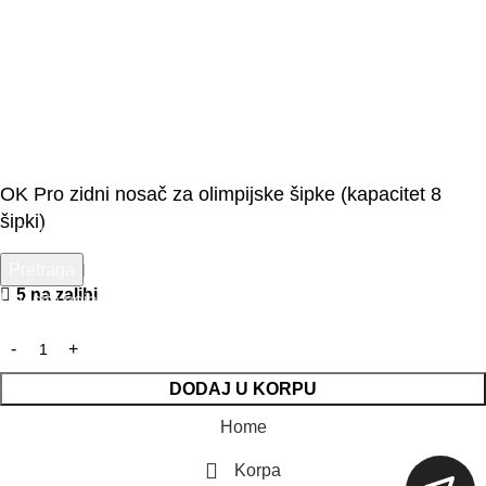
OK Pro zidni nosač za olimpijske šipke (kapacitet 8
šipki)
Pretraga
149,00
KM
5 na zalihi
Unesite pojam za pretragu.
DODAJ U KORPU
Home
Korpa