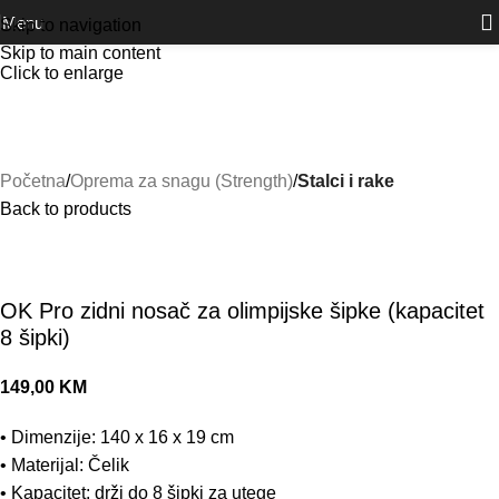
Outlet
prilike po posebnim cijenama. Klik.
Menu
Skip to navigation
Skip to main content
Click to enlarge
Početna
Oprema za snagu (Strength)
Stalci i rake
Back to products
OK Pro zidni nosač za olimpijske šipke (kapacitet
8 šipki)
149,00
KM
• Dimenzije: 140 x 16 x 19 cm
• Materijal: Čelik
• Kapacitet: drži do 8 šipki za utege