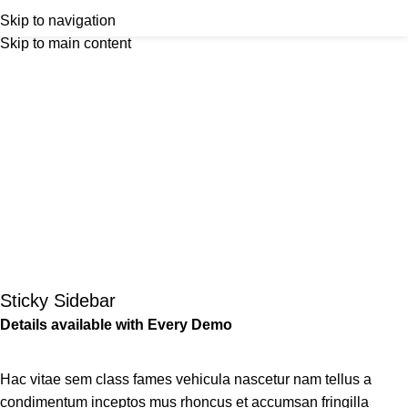
Suspendisse quam at
Outlet
prilike po posebnim cijenama. Klik.
Menu
Skip to navigation
Skip to main content
vestibulum
Home
Suspendisse quam at vestibulum
Suspendisse quam at
vestibulum
Sticky Sidebar
Details available with Every Demo
Hac vitae sem class fames vehicula nascetur nam tellus a
condimentum inceptos mus rhoncus et accumsan fringilla