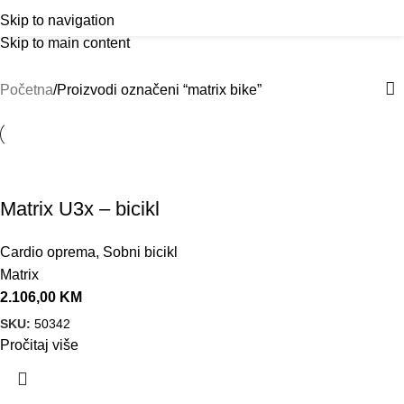
Outlet
prilike po posebnim cijenama. Klik.
matrix bike
Menu
Skip to navigation
Skip to main content
Kategorije
Početna
Proizvodi označeni “matrix bike”
Matrix U3x – bicikl
Cardio oprema
,
Sobni bicikl
Matrix
2.106,00
KM
SKU:
50342
Pročitaj više