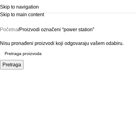
Outlet
prilike po posebnim cijenama. Klik.
power station
Menu
Skip to navigation
Skip to main content
Kategorije
Početna
Proizvodi označeni “power station”
Nisu pronađeni proizvodi koji odgovaraju vašem odabiru.
Pretraga