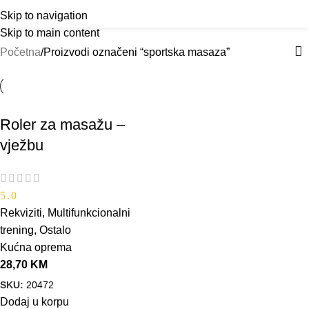
sportska masaza
Outlet
prilike po posebnim cijenama. Klik.
Menu
Skip to navigation
Skip to main content
Kategorije
Početna
Proizvodi označeni “sportska masaza”
Roler za masažu –
vježbu
5.0
Rekviziti
,
Multifunkcionalni
trening
,
Ostalo
Kućna oprema
28,70
KM
SKU:
20472
Dodaj u korpu