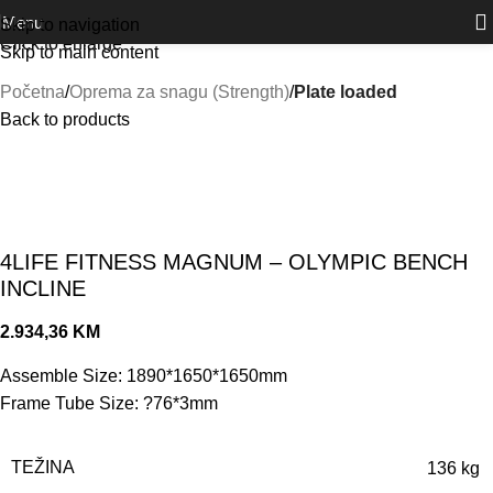
Outlet
prilike po posebnim cijenama. Klik.
Menu
Skip to navigation
Click to enlarge
Skip to main content
Početna
Oprema za snagu (Strength)
Plate loaded
Back to products
4LIFE FITNESS MAGNUM – OLYMPIC BENCH
INCLINE
2.934,36
KM
Assemble Size: 1890*1650*1650mm
Frame Tube Size: ?76*3mm
TEŽINA
136 kg