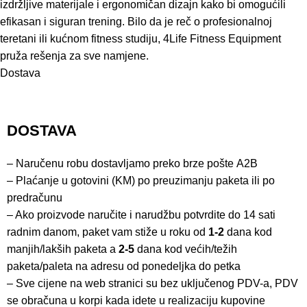
izdržljive materijale i ergonomičan dizajn kako bi omogućili
efikasan i siguran trening. Bilo da je reč o profesionalnoj
teretani ili kućnom fitness studiju, 4Life Fitness Equipment
pruža rešenja za sve namjene.
Dostava
DOSTAVA
– Naručenu robu dostavljamo preko brze pošte
A2B
– Plaćanje u gotovini (KM) po preuzimanju paketa ili po
predračunu
– Ako proizvode naručite i narudžbu potvrdite do 14 sati
radnim danom, paket vam stiže u roku od
1-2
dana kod
manjih/lakših paketa a
2-5
dana kod većih/težih
paketa/paleta na adresu od ponedeljka do petka
– Sve cijene na web stranici su bez uključenog PDV-a, PDV
se obračuna u korpi kada idete u realizaciju kupovine