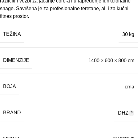
različitih vežbi za jačanje core-a i unapređenje funkcionalne
snage. Savršena je za profesionalne teretane, ali i za kućni
fitnes prostor.
TEŽINA
30 kg
DIMENZIJE
1400 × 600 × 800 cm
BOJA
crna
BRAND
DHZ