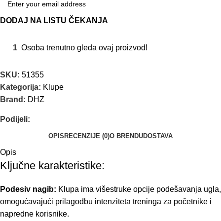
DODAJ NA LISTU ČEKANJA
1
Osoba trenutno gleda ovaj proizvod!
SKU:
51355
Kategorija:
Klupe
Brand:
DHZ
Podijeli:
OPIS
RECENZIJE (0)
O BRENDU
DOSTAVA
Opis
Ključne karakteristike:
Podesiv nagib:
Klupa ima višestruke opcije podešavanja ugla,
omogućavajući prilagodbu intenziteta treninga za početnike i
napredne korisnike.