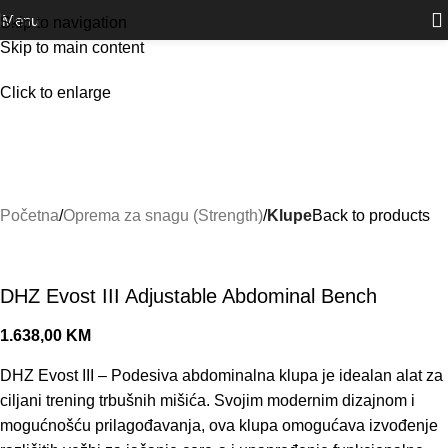
Outlet
prilike po posebnim cijenama. Klik.
Menu
Skip to navigation
Skip to main content
Click to enlarge
Početna
Oprema za snagu (Strength)
Klupe
Back to products
DHZ Evost III Adjustable Abdominal Bench
1.638,00
KM
DHZ Evost III – Podesiva abdominalna klupa je idealan alat za
ciljani trening trbušnih mišića. Svojim modernim dizajnom i
mogućnošću prilagođavanja, ova klupa omogućava izvođenje