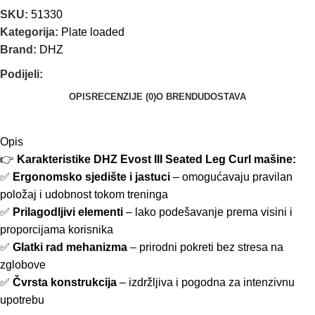
SKU:
51330
Kategorija:
Plate loaded
Brand:
DHZ
Podijeli:
OPIS
RECENZIJE (0)
O BRENDU
DOSTAVA
Opis
👉
Karakteristike DHZ Evost III Seated Leg Curl mašine:
✅
Ergonomsko sjedište i jastuci
– omogućavaju pravilan
položaj i udobnost tokom treninga
✅
Prilagodljivi elementi
– lako podešavanje prema visini i
proporcijama korisnika
✅
Glatki rad mehanizma
– prirodni pokreti bez stresa na
zglobove
✅
Čvrsta konstrukcija
– izdržljiva i pogodna za intenzivnu
upotrebu