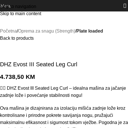
Outlet
prilike po posebnim cijenama. Klik.
Menu
Skip to navigation
Skip to main content
Početna
Oprema za snagu (Strength)
Plate loaded
Back to products
DHZ Evost III Seated Leg Curl
4.738,50
KM
🏋️‍♂️ DHZ Evost III Seated Leg Curl – idealna mašina za jačanje
zadnje lože i povećanje stabilnosti nogu!
Ova mašina je dizajnirana za izolaciju mišića zadnje lože kroz
kontrolisane i prirodne pokrete savijanja nogu, pružajući
maksimalnu efikasnost i sigurnost tokom vježbe. Pogodna je za