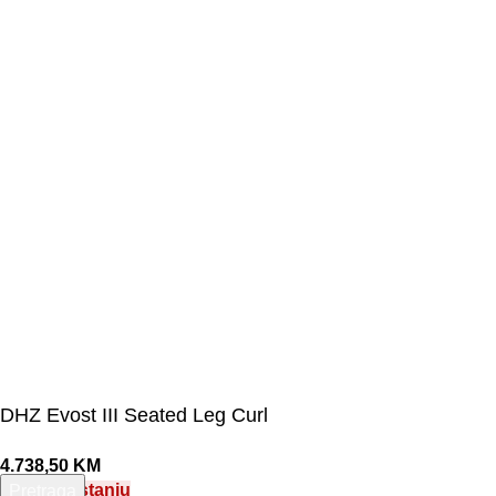
©Olymp Sport d.o.o.
DHZ Evost III Seated Leg Curl
4.738,50
KM
Nema na stanju
Pretraga