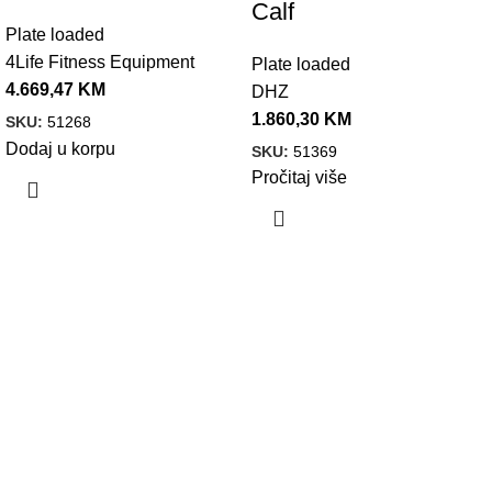
Calf
Plate loaded
4Life Fitness Equipment
Plate loaded
4.669,47
KM
DHZ
1.860,30
KM
SKU:
51268
Dodaj u korpu
SKU:
51369
Pročitaj više
VELEPRODAJA
Banja Luka, Vase Glušca 19A
Telefon: +387 66 767 777