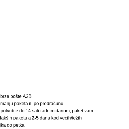
 brze pošte
A2B
imanju paketa ili po predračunu
 potvrdite do 14 sati radnim danom, paket vam
lakših paketa a
2-5
dana kod većih/težih
jka do petka