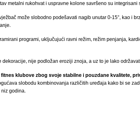
av metalni rukohvat i uspravne kolone savršeno su integrisani s
ježbač može slobodno podešavati nagib unutar 0-15°, kao i brz
anje.
mirani programi, uključujući ravni režim, režim penjanja, kardi
ekoracije, nije podložan eroziji znoja, a uz to je lako održavat
i fitnes klubove zbog svoje stabilne i pouzdane kvalitete, pr
mogućava slobodu kombinovanja različitih uređaja kako bi se zado
 niz godina.