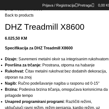
Početna
Cardio oprema
Traka za trčanje
Kućne trake
Prijava / Registracija
Pretraga
0,00
K
DHZ Treadmill X8600
Back to products
DHZ Treadmill X8600
6.025,50
KM
Specifikacija za DHZ Treadmill X8600
Dizajn:
Savremeni metalni okvir sa integrisanim rukohvatom
Površina za trčanje:
Prostrana, otporna na habanje
Rukohvat:
Čitav metalni rukohvat bez dodatnih dekoracija,
otporan na znoj
Nagib:
Ručno podešavanje nagiba u rasponu od 0-15°
Brzina:
Podesiva brzina trčanja, omogućava korisnicima da
prilagode tempo
Unapred programirani programi:
Različiti režimi,
uključujući ravni režim, režim penjanja, kardio režim, uz