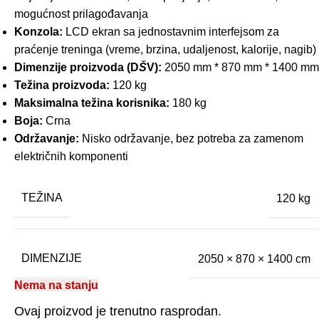
mogućnost prilagođavanja
Konzola:
LCD ekran sa jednostavnim interfejsom za
praćenje treninga (vreme, brzina, udaljenost, kalorije, nagib)
Dimenzije proizvoda (D
Š
V):
2050 mm * 870 mm * 1400 mm
Težina proizvoda:
120 kg
Maksimalna težina korisnika:
180 kg
Boja:
Crna
Održavanje:
Nisko održavanje, bez potreba za zamenom
električnih komponenti
TEŽINA
120 kg
DIMENZIJE
2050 × 870 × 1400 cm
Nema na stanju
Ovaj proizvod je trenutno rasprodan.