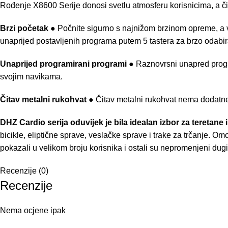
Rođenje X8600 Serije donosi svetlu atmosferu korisnicima, a čit
Brzi početak
● Počnite sigurno s najnižom brzinom opreme, a v
unaprijed postavljenih programa putem 5 tastera za brzo odabir
Unaprijed programirani programi
● Raznovrsni unapred progra
svojim navikama.
Čitav metalni rukohvat
● Čitav metalni rukohvat nema dodatne d
DHZ Cardio serija oduvijek je bila idealan izbor za teretane 
bicikle, eliptične sprave, veslačke sprave i trake za trčanje. O
pokazali u velikom broju korisnika i ostali su nepromenjeni dugi
Recenzije (0)
Recenzije
Nema ocjene ipak