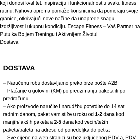
koji donosi kvalitet, inspiraciju i funkcionalnost u svaku fitness
rutinu. Njihova oprema pomaže korisnicima da pomeraju svoje
granice, otkrivajući nove načine da unaprede snagu,
izdržljivost i ukupnu kondiciju. Escape Fitness – Vaš Partner na
Putu ka Boljem Treningu i Aktivnijem Životu!
Dostava
DOSTAVA
– Naručenu robu dostavljamo preko brze pošte
A2B
– Plaćanje u gotovini (KM) po preuzimanju paketa ili po
predračunu
– Ako proizvode naručite i narudžbu potvrdite do 14 sati
radnim danom, paket vam stiže u roku od
1-2
dana kod
manjih/lakših paketa a
2-5
dana kod većih/težih
paketa/paleta na adresu od ponedeljka do petka
– Sve cijene na web stranici su bez uključenog PDV-a, PDV