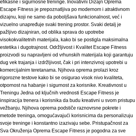
efikasne i sigurnosne treninge. Inovativni Dizajn Oprema
Escape Fitness je prepoznatljiva po modernom i atraktivnom
dizajnu, koji ne samo da poboljšava funkcionalnost, već i
vizuelno unapređuje svaki trening prostor. Svaki detalj je
pažljivo dizajniran, od oblika sprava do upotrebe
visokokvalitetnih materijala, kako bi se postigla maksimalna
estetika i dugotrajnost. Održljivost i Kvalitet Escape Fitness
proizvodi su napravljeni od vrhunskih materijala koji garantuju
dug vek trajanja i izdržljivost, čak i pri intenzivnoj upotrebi u
komercijalnim teretanama. Njihova oprema prolazi kroz
rigorozne testove kako bi se osigurao visok nivo kvaliteta,
otpornost na habanje i sigurnost za korisnike. Kreativnost u
Treningu Jedna od ključnih vrednosti Escape Fitness je
inspiracija trenera i korisnika da budu kreativni u svom pristupu
vežbanju. Njihova oprema podstiče raznovrsne pokrete i
metode treninga, omogućavajući korisnicima da personalizuju
svoje treninge i konstantno izazivaju sebe. Pristupačnost za
Sva Okruženja Oprema Escape Fitness je pogodna za sve