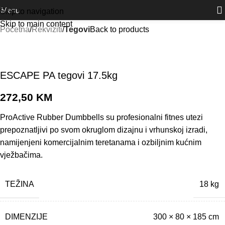
Outlet
prilike po posebnim cijenama. Klik.
Menu
Skip to navigation
Skip to main content
Početna
Rekviziti
Tegovi
Back to products
ESCAPE PA tegovi 17.5kg
272,50
KM
ProActive Rubber Dumbbells su profesionalni fitnes utezi
prepoznatljivi po svom okruglom dizajnu i vrhunskoj izradi,
namijenjeni komercijalnim teretanama i ozbiljnim kućnim
vježbačima.
TEŽINA
18 kg
DIMENZIJE
300 × 80 × 185 cm