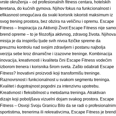
vrste okruženja – od profesionalnih fitness centara, hotelskih
teretana, do kućnih gymova. Njihov fokus na funkcionalnost i
efikasnost omogućava da svaki korisnik iskoristi maksimum iz
svog trening prostora, bez obzira na veličinu i opremu. Escape
Fitness – Inspiracija za Aktivniji Život Escape Fitness nije samo
brend opreme – to je filozofija aktivnog, zdravog života. Njihova
misija je da inspirišu ljude svih nivoa fizičke spreme da
preuzmu kontrolu nad svojim zdravljem i postanu najbolja
verzija sebe kroz dinamične i izazovne treninge. Kombinacija
inovacija, kreativnosti i kvaliteta čini Escape Fitness vodećim
izborom trenera i korisnika širom sveta. Zašto odabrati Escape
Fitness? Inovativni proizvodi koji transformišu treninge.
Raznovrsnost i funkcionalnost u svakom segmentu treninga.
Kvalitet i dugotrajnost pogodni za intenzivnu upotrebu.
Kreativnost i fleksibilnost u metodama treninga. Atraktivan
dizajn koji poboljšava vizuelni dojam svakog prostora. Escape
Fitness – Osvoji Svoju Granicu Bilo da se radi o profesionalnim
sportistima, trenerima ili rekreativcima, Escape Fitness je brend