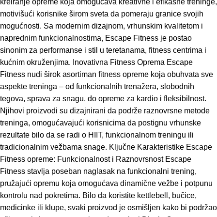
kreiranje opreme koja omogućava kreativne i efikasne treninge,
motivišući korisnike širom sveta da pomeraju granice svojih
mogućnosti. Sa modernim dizajnom, vrhunskim kvalitetom i
naprednim funkcionalnostima, Escape Fitness je postao
sinonim za performanse i stil u teretanama, fitness centrima i
kućnim okruženjima. Inovativna Fitness Oprema Escape
Fitness nudi širok asortiman fitness opreme koja obuhvata sve
aspekte treninga – od funkcionalnih trenažera, slobodnih
tegova, sprava za snagu, do opreme za kardio i fleksibilnost.
Njihovi proizvodi su dizajnirani da podrže raznovrsne metode
treninga, omogućavajući korisnicima da postignu vrhunske
rezultate bilo da se radi o HIIT, funkcionalnom treningu ili
tradicionalnim vežbama snage. Ključne Karakteristike Escape
Fitness opreme: Funkcionalnost i Raznovrsnost Escape
Fitness stavlja poseban naglasak na funkcionalni trening,
pružajući opremu koja omogućava dinamične vežbe i potpunu
kontrolu nad pokretima. Bilo da koristite kettlebell, bučice,
medicinke ili klupe, svaki proizvod je osmišljen kako bi podržao