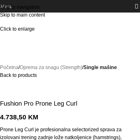
Outlet
prilike po posebnim cijenama. Klik.
Menu
Skip to navigation
Skip to main content
Click to enlarge
Početna
Oprema za snagu (Strength)
Single mašine
Back to products
Fushion Pro Prone Leg Curl
4.738,50
KM
Prone Leg Curl je profesionalna selectorized sprava za
izolovani trening zadnje lože natkoljenice (hamstrings),