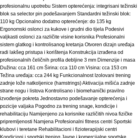
profesionalnu upotrebu Sistem opterećenja: integrisani težinski
blok sa selector pin podešavanjem Standardni težinski blok:
110 kg Opcionalno dodatno opterećenje: do 135 kg
Ergonomski oslonci za kukove i grudni dio tijela Podesivi
valjkasti oslonci za različite visine korisnika Profesionalni
sistem glatkog i kontrolisanog kretanja Otvoren dizajn uređaja
radi lakšeg pristupa i korištenja Konstrukcija izrađena od
profesionalnih čeličnih profila debljine 3 mm Dimenzije i masa
Dužina: cca 161 cm Širina: cca 110 cm Visina: cca 153 cm
Težina uređaja: cca 244 kg Funkcionalnost Izolovani trening
zadnje lože natkoljenice (hamstrings) Aktivacija mišića zadnje
strane nogu i listova Kontrolisano i biomehanički pravilno
izvođenje pokreta Jednostavno podešavanje opterećenja i
pozicije valjaka Pogodno za trening snage, kondicije i
rehabilitaciju Namijenjeno za korisnike različitih nivoa fizičke
pripremljenosti Namjena Profesionalni fitness centri Sportski
klubovi i teretane Rehabilitacioni i fizioterapijski centri
Kondicioni i sportski trening Javne i komercijalne sportske