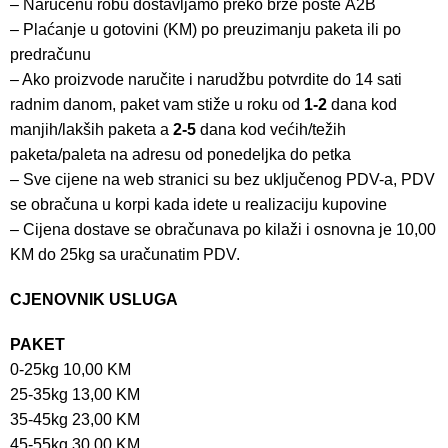
– Naručenu robu dostavljamo preko brze pošte
A2B
– Plaćanje u gotovini (KM) po preuzimanju paketa ili po
predračunu
– Ako proizvode naručite i narudžbu potvrdite do 14 sati
radnim danom, paket vam stiže u roku od
1-2
dana kod
manjih/lakših paketa a
2-5
dana kod većih/težih
paketa/paleta na adresu od ponedeljka do petka
– Sve cijene na web stranici su bez uključenog PDV-a, PDV
se obračuna u korpi kada idete u realizaciju kupovine
– Cijena dostave se obračunava po kilaži i osnovna je 10,00
KM do 25kg sa uračunatim PDV.
CJENOVNIK USLUGA
PAKET
0-25kg 10,00 KM
25-35kg 13,00 KM
35-45kg 23,00 KM
45-55kg 30,00 KM