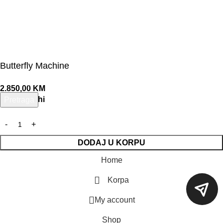
Butterfly Machine
2.850,00
KM
4 na zalihi
Pretraga
Unesite pojam za pretragu.
DODAJ U KORPU
Home
Korpa
My account
Shop