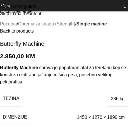
Outlet
prilike po posebnim cijenama. Klik.
Menu
Skip to navigation
Click to enlarge
Skip to main content
Početna
Oprema za snagu (Strength)
Single mašine
Back to products
Butterfly Machine
2.850,00
KM
Butterfly Machine
sprava je popularan alat za teretanu koji se
koristi za izolirano jačanje mišića prsa, posebno velikog
pektoralisa.
TEŽINA
236 kg
DIMENZIJE
1450 × 1270 × 1890 cm