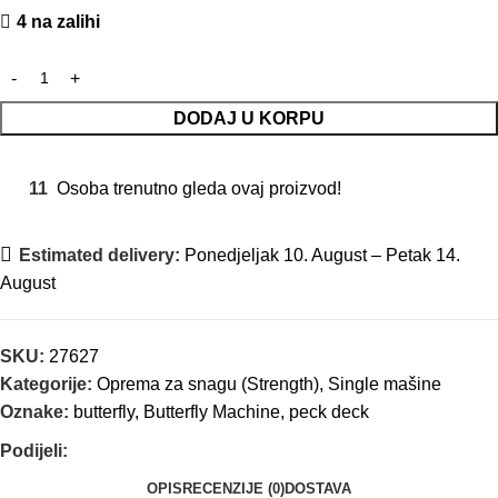
4 na zalihi
DODAJ U KORPU
11
Osoba trenutno gleda ovaj proizvod!
Estimated delivery:
Ponedjeljak 10. August – Petak 14.
August
SKU:
27627
Kategorije:
Oprema za snagu (Strength)
,
Single mašine
Oznake:
butterfly
,
Butterfly Machine
,
peck deck
Podijeli:
OPIS
RECENZIJE (0)
DOSTAVA