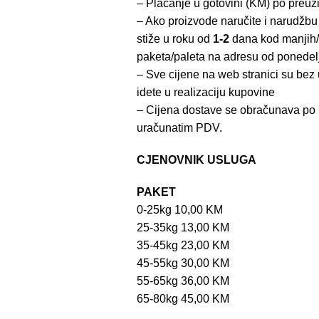
– Plaćanje u gotovini (KM) po preuz
– Ako proizvode naručite i narudžbu
stiže u roku od
1-2
dana kod manjih/
paketa/paleta na adresu od ponedel
– Sve cijene na web stranici su be
idete u realizaciju kupovine
– Cijena dostave se obračunava po 
uračunatim PDV.
CJENOVNIK USLUGA
PAKET
0-25kg 10,00 KM
25-35kg 13,00 KM
35-45kg 23,00 KM
45-55kg 30,00 KM
55-65kg 36,00 KM
65-80kg 45,00 KM