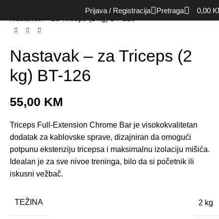
Početna
Rekviziti
Nastavci
Prijava / Registracija
Pretraga
0,00
K
Nastavak – za Triceps (2 kg) BT-126
Nastavak – za Triceps (2
kg) BT-126
55,00
KM
Triceps Full-Extension Chrome Bar je visokokvalitetan
dodatak za kablovske sprave, dizajniran da omogući
potpunu ekstenziju tricepsa i maksimalnu izolaciju mišića.
Idealan je za sve nivoe treninga, bilo da si početnik ili
iskusni vežbač.
TEŽINA
2 kg