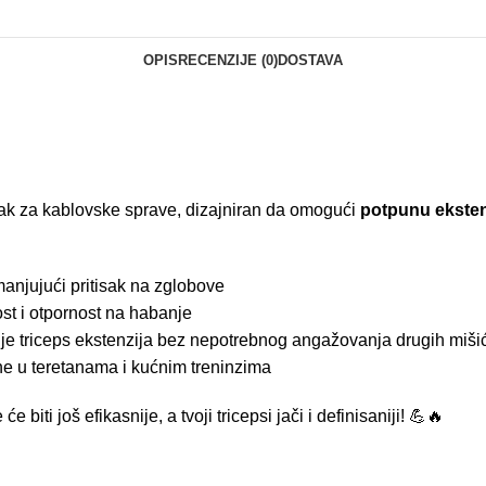
OPIS
RECENZIJE (0)
DOSTAVA
tak za kablovske sprave, dizajniran da omogući
potpunu eksten
anjujući pritisak na zglobove
st i otpornost na habanje
e triceps ekstenzija bez nepotrebnog angažovanja drugih miši
 u teretanama i kućnim treninzima
e biti još efikasnije, a tvoji tricepsi jači i definisaniji! 💪🔥