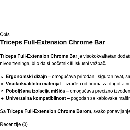
Opis
Triceps Full-Extension Chrome Bar
Triceps Full-Extension Chrome Bar
je visokokvalitetan doda
nivoe treninga, bilo da si početnik ili iskusni vežbač.
🔹
Ergonomski dizajn
– omogućava prirodan i siguran hvat, sm
🔹
Visokokvalitetni materijal
– izrađen od hroma za dugotrajno
🔹
Poboljšana izolacija mišića
– omogućava precizno izvođenj
🔹
Univerzalna kompatibilnost
– pogodan za kablovske mašine
Sa
Triceps Full-Extension Chrome Barom
, svako ponavljanje ć
Recenzije (0)