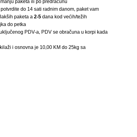
imanju paketa ili po predračunu
 potvrdite do 14 sati radnim danom, paket vam
lakših paketa a
2-5
dana kod većih/težih
jka do petka
z uključenog PDV-a, PDV se obračuna u korpi kada
kilaži i osnovna je 10,00 KM do 25kg sa