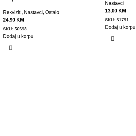
Nastavci
13,00
KM
Rekviziti
,
Nastavci
,
Ostalo
SKU:
51791
24,90
KM
Dodaj u korpu
SKU:
50698
Dodaj u korpu
VELEPRODAJA
Banja Luka, Vase Glušca 19A
Telefon: +387 66 767 777
e-mail: info@fitnesoprema.ba
SERVIS