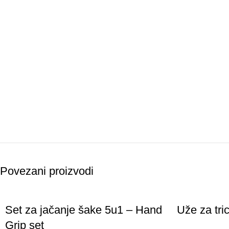
Povezani proizvodi
Set za jačanje šake 5u1 – Hand
Uže za tri
Grip set