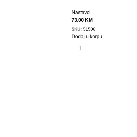
Nastavci
73,00
KM
SKU:
51596
Dodaj u korpu
POMOĆ PRI KUPOVINI
Dostava
Uslovi poslovanja
Politika privatnosti
Garancija kvaliteta
Reklamacije i povrat
NAJNOVIJI ČLANCI