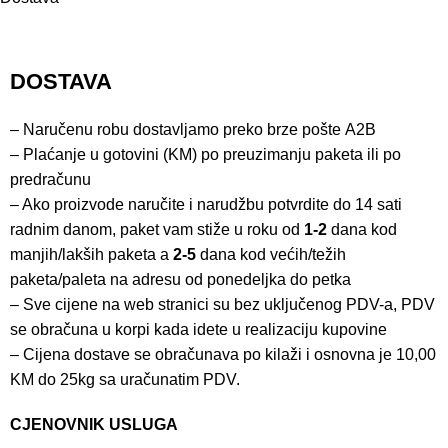
DOSTAVA
– Naručenu robu dostavljamo preko brze pošte
A2B
– Plaćanje u gotovini (KM) po preuzimanju paketa ili po
predračunu
– Ako proizvode naručite i narudžbu potvrdite do 14 sati
radnim danom, paket vam stiže u roku od
1-2
dana kod
manjih/lakših paketa a
2-5
dana kod većih/težih
paketa/paleta na adresu od ponedeljka do petka
– Sve cijene na web stranici su bez uključenog PDV-a, PDV
se obračuna u korpi kada idete u realizaciju kupovine
– Cijena dostave se obračunava po kilaži i osnovna je 10,00
KM do 25kg sa uračunatim PDV.
CJENOVNIK USLUGA