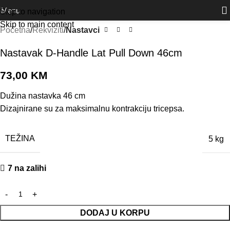
Outlet
prilike po posebnim cijenama. Klik.
Menu
Skip to navigation
Skip to main content
Početna
Rekviziti
Nastavci
Nastavak D-Handle Lat Pull Down 46cm
73,00
KM
Dužina nastavka 46 cm
Dizajnirane su za maksimalnu kontrakciju tricepsa.
TEŽINA
5 kg
7 na zalihi
DODAJ U KORPU