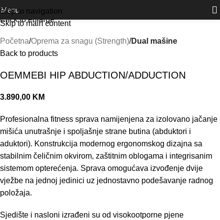
Outlet
prilike po posebnim cijenama. Klik.
Menu
Skip to navigation
Click to enlarge
Skip to main content
Početna
Oprema za snagu (Strength)
Dual mašine
Back to products
OEMMEBI HIP ABDUCTION/ADDUCTION
3.890,00
KM
Profesionalna fitness sprava namijenjena za izolovano jačanje
mišića unutrašnje i spoljašnje strane butina (abduktori i
aduktori). Konstrukcija modernog ergonomskog dizajna sa
stabilnim čeličnim okvirom, zaštitnim oblogama i integrisanim
sistemom opterećenja. Sprava omogućava izvođenje dvije
vježbe na jednoj jedinici uz jednostavno podešavanje radnog
položaja.
Sjedište i nasloni izrađeni su od visokootporne pjene