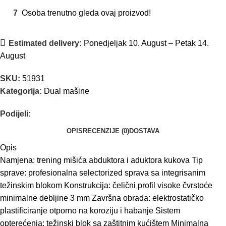
7
Osoba trenutno gleda ovaj proizvod!
Estimated delivery:
Ponedjeljak 10. August – Petak 14.
August
SKU:
51931
Kategorija:
Dual mašine
Podijeli:
OPIS
RECENZIJE (0)
DOSTAVA
Opis
Namjena: trening mišića abduktora i aduktora kukova Tip
sprave: profesionalna selectorized sprava sa integrisanim
težinskim blokom Konstrukcija: čelični profil visoke čvrstoće
minimalne debljine 3 mm Završna obrada: elektrostatičko
plastificiranje otporno na koroziju i habanje Sistem
opterećenja: težinski blok sa zaštitnim kućištem Minimalna