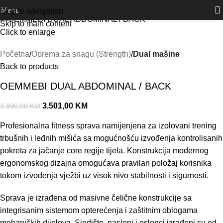
Outlet
prilike po posebnim cijenama. Klik.
Akcija!
Menu
Skip to navigation
Skip to main content
Click to enlarge
Početna
Oprema za snagu (Strength)
Dual mašine
Back to products
OEMMEBI DUAL ABDOMINAL / BACK
3.501,00
KM
3.890,00
KM
Profesionalna fitness sprava namijenjena za izolovani trening
trbušnih i leđnih mišića sa mogućnošću izvođenja kontrolisanih
pokreta za jačanje core regije tijela. Konstrukcija modernog
ergonomskog dizajna omogućava pravilan položaj korisnika
tokom izvođenja vježbi uz visok nivo stabilnosti i sigurnosti.
Sprava je izrađena od masivne čelične konstrukcije sa
integrisanim sistemom opterećenja i zaštitnim oblogama
mehaničkih dijelova. Sjedište, nasloni i oslonci izrađeni su od