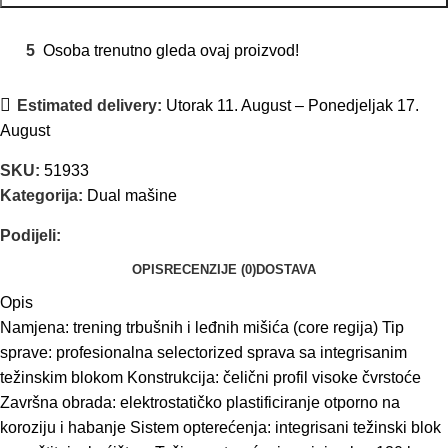
5
Osoba trenutno gleda ovaj proizvod!
Estimated delivery:
Utorak 11. August – Ponedjeljak 17.
August
SKU:
51933
Kategorija:
Dual mašine
Podijeli:
OPIS
RECENZIJE (0)
DOSTAVA
Opis
Namjena: trening trbušnih i leđnih mišića (core regija) Tip
sprave: profesionalna selectorized sprava sa integrisanim
težinskim blokom Konstrukcija: čelični profil visoke čvrstoće
Završna obrada: elektrostatičko plastificiranje otporno na
koroziju i habanje Sistem opterećenja: integrisani težinski blok