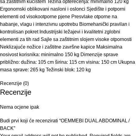
sa zaštitnim kućištem Težina opterećenja: minimalno 120 kg
Ergonomski oblikovani nasloni i oslonci Sjedište i potporni
elementi od visokootporne pjene Presvlake otporne na
habanje, vlagu i intenzivnu upotrebu Biomehanički pravilan i
kontrolisan pokret Industrijski ležajevi i kvalitetni zglobni
elementi za tih rad Sajle sa zaštitnim slojem visoke otpornosti
Neklizajuće nožice i zaštitne završne kapice Maksimalna
nosivost korisnika: minimalno 150 kg Dimenzije sprave
približno: dužina: 105 cm širina: 115 cm visina: 150 cm Ukupna
masa sprave: 265 kg Težinski blok: 120 kg
Recenzije (0)
Recenzije
Nema ocjene ipak
Budi prvi koji će recenzirati “OEMMEBI DUAL ABDOMINAL /
BACK”
Your email address will not be published.
Required fields are