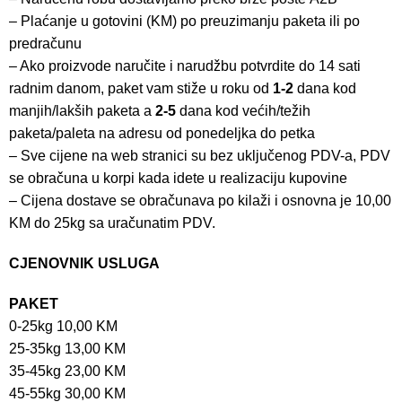
– Plaćanje u gotovini (KM) po preuzimanju paketa ili po
predračunu
– Ako proizvode naručite i narudžbu potvrdite do 14 sati
radnim danom, paket vam stiže u roku od
1-2
dana kod
manjih/lakših paketa a
2-5
dana kod većih/težih
paketa/paleta na adresu od ponedeljka do petka
– Sve cijene na web stranici su bez uključenog PDV-a, PDV
se obračuna u korpi kada idete u realizaciju kupovine
– Cijena dostave se obračunava po kilaži i osnovna je 10,00
KM do 25kg sa uračunatim PDV.
CJENOVNIK USLUGA
PAKET
0-25kg 10,00 KM
25-35kg 13,00 KM
35-45kg 23,00 KM
45-55kg 30,00 KM