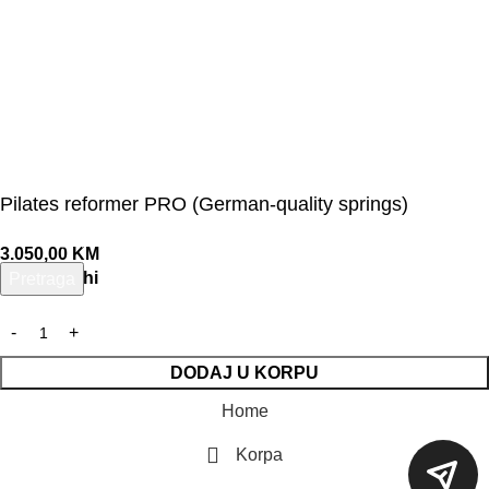
Pilates reformer PRO (German-quality springs)
3.050,00
KM
3 na zalihi
Pretraga
Unesite pojam za pretragu.
DODAJ U KORPU
Home
Korpa