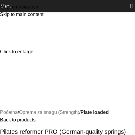
Outlet
prilike po posebnim cijenama. Klik.
Menu
Skip to navigation
Skip to main content
Click to enlarge
Početna
Oprema za snagu (Strength)
Plate loaded
Back to products
Pilates reformer PRO (German-quality springs)