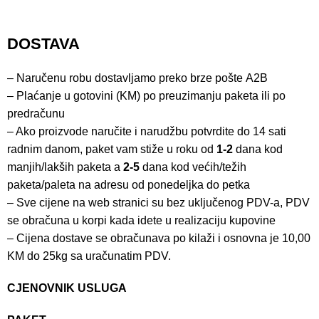
DOSTAVA
– Naručenu robu dostavljamo preko brze pošte
A2B
– Plaćanje u gotovini (KM) po preuzimanju paketa ili po
predračunu
– Ako proizvode naručite i narudžbu potvrdite do 14 sati
radnim danom, paket vam stiže u roku od
1-2
dana kod
manjih/lakših paketa a
2-5
dana kod većih/težih
paketa/paleta na adresu od ponedeljka do petka
– Sve cijene na web stranici su bez uključenog PDV-a, PDV
se obračuna u korpi kada idete u realizaciju kupovine
– Cijena dostave se obračunava po kilaži i osnovna je 10,00
KM do 25kg sa uračunatim PDV.
CJENOVNIK USLUGA