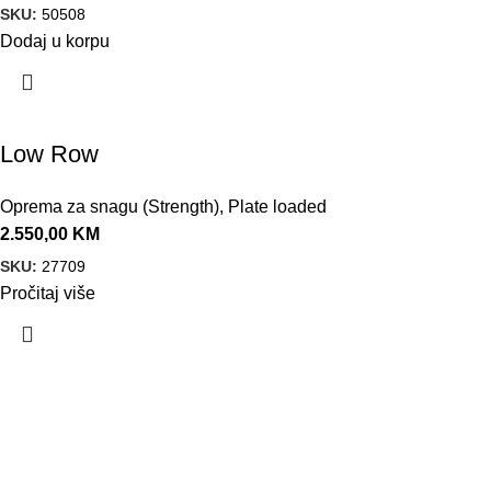
SKU:
50508
Dodaj u korpu
Low Row
Oprema za snagu (Strength)
,
Plate loaded
2.550,00
KM
SKU:
27709
Pročitaj više
VELEPRODAJA
Banja Luka, Vase Glušca 19A