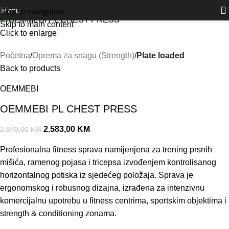
Outlet
prilike po posebnim cijenama. Klik.
Akcija!
Menu
Skip to navigation
Skip to main content
Click to enlarge
Početna
Oprema za snagu (Strength)
Plate loaded
Back to products
OEMMEBI
OEMMEBI PL CHEST PRESS
2.583,00
KM
2.870,00
KM
Profesionalna fitness sprava namijenjena za trening prsnih
mišića, ramenog pojasa i tricepsa izvođenjem kontrolisanog
horizontalnog potiska iz sjedećeg položaja. Sprava je
ergonomskog i robusnog dizajna, izrađena za intenzivnu
komercijalnu upotrebu u fitness centrima, sportskim objektima i
strength & conditioning zonama.