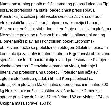
Namjena: trening prsnih mišića, ramenog pojasa i tricepsa Tip
sprave: profesionalna plate loaded chest press sprava
Konstrukcija: čelični profil visoke čvrstoće Završna obrada:
elektrostatičko plastificiranje otporno na koroziju i habanje
Sistem opterećenja: slobodno opterećenje olimpijskim pločama
Nezavisne pokretne ručke za bilateralni i unilateralni trening
Biomehanički pravilan i kontrolisan pokret Ergonomski
oblikovane ručke sa protukliznom oblogom Stabilna i ojačana
konstrukcija za profesionalnu upotrebu Ergonomski oblikovano
sjedište i naslon Tapacirani dijelovi od profesionalne PU pjene
visoke otpornosti Presvlake otporne na vlagu, habanje i
intenzivnu profesionalnu upotrebu Profesionalni ležajevi i
zglobni elementi za gladak i tih rad Kompatibilnost sa
olimpijskim pločama Maksimalno opterećenje: minimalno 200
kg Neklizajuće nožice i zaštitne završne kapice Dimenzije
sprave približno: dužina: 137 cm širina: 162 cm visina: 174 cm
Ukupna masa sprave: 153 kg