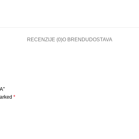
RECENZIJE (0)
O BRENDU
DOSTAVA
A”
marked
*