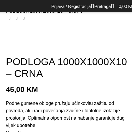
Početna
Rekviziti
Ostalo
Prijava / Registracija
Pretraga
0,00
K
PODLOGA 1000X1000X10 – CRNA
PODLOGA 1000X1000X10
– CRNA
45,00
KM
Podne gumene obloge pružaju učinkovitu zaštitu od
povreda, ali i radi povećanja zvučne i toplotne izolacije
prostorija. Optimalna otpornost na habanje garantuje dug
vijek upotrebe.