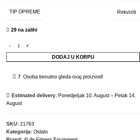
TIP OPREME
Rekviziti
29 na zalihi
DODAJ U KORPU
7
Osoba trenutno gleda ovaj proizvod!
Estimated delivery:
Ponedjeljak 10. August – Petak 14.
August
SKU:
21763
Kategorija:
Ostalo
Brand:
4Life Fitness Equipment