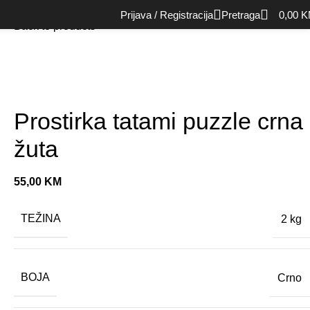
Početna
Rekviziti
Ostalo
Prostirka tatami puzzle crna žuta
Prijava / Registracija
Pretraga
0,00
K
Back to products
Prostirka tatami puzzle crna
žuta
55,00
KM
TEŽINA
2 kg
BOJA
Crno