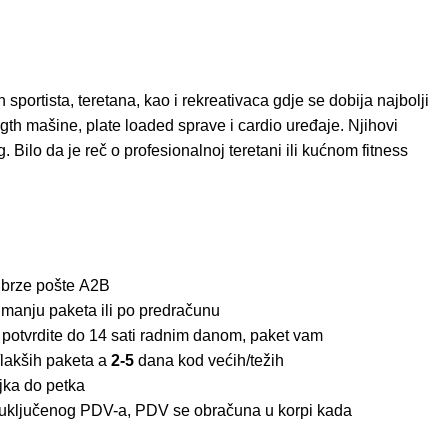
portista, teretana, kao i rekreativaca gdje se dobija najbolji
gth mašine, plate loaded sprave i cardio uređaje. Njihovi
 Bilo da je reč o profesionalnoj teretani ili kućnom fitness
 brze pošte
A2B
imanju paketa ili po predračunu
 potvrdite do 14 sati radnim danom, paket vam
lakših paketa a
2-5
dana kod većih/težih
jka do petka
z uključenog PDV-a, PDV se obračuna u korpi kada