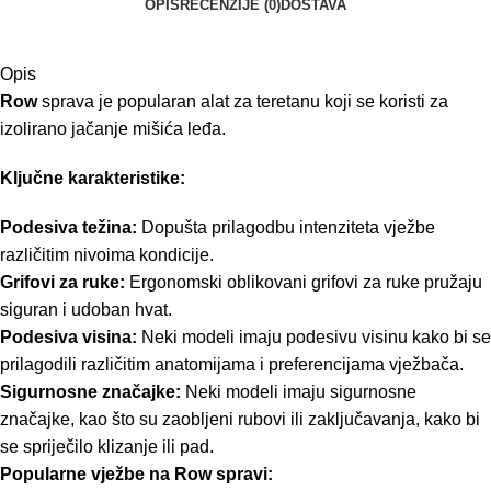
OPIS
RECENZIJE (0)
DOSTAVA
Opis
Row
sprava je popularan alat za teretanu koji se koristi za
izolirano jačanje mišića leđa.
Ključne karakteristike:
Podesiva težina:
Dopušta prilagodbu intenziteta vježbe
različitim nivoima kondicije.
Grifovi za ruke:
Ergonomski oblikovani grifovi za ruke pružaju
siguran i udoban hvat.
Podesiva visina:
Neki modeli imaju podesivu visinu kako bi se
prilagodili različitim anatomijama i preferencijama vježbača.
Sigurnosne značajke:
Neki modeli imaju sigurnosne
značajke, kao što su zaobljeni rubovi ili zaključavanja, kako bi
se spriječilo klizanje ili pad.
Popularne vježbe na Row spravi: