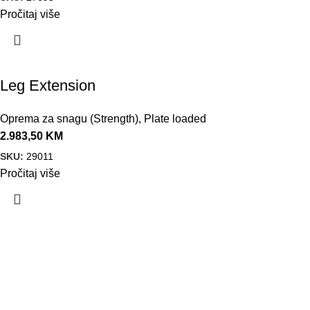
Pročitaj više
Leg Extension
Oprema za snagu (Strength)
,
Plate loaded
2.983,50
KM
SKU:
29011
Pročitaj više
VELEPRODAJA
Banja Luka, Vase Glušca 19A
Telefon: +387 66 767 777