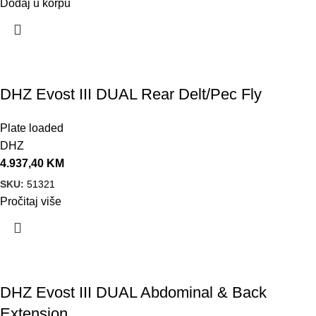
Dodaj u korpu
DHZ Evost III DUAL Rear Delt/Pec Fly
Plate loaded
DHZ
4.937,40
KM
SKU:
51321
Pročitaj više
DHZ Evost III DUAL Abdominal & Back
Extension