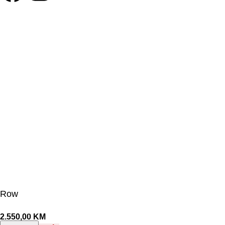
©Olymp Sport d.o.o.
Row
2.550,00
KM