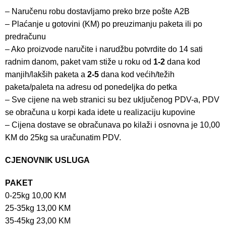
– Naručenu robu dostavljamo preko brze pošte
A2B
– Plaćanje u gotovini (KM) po preuzimanju paketa ili po
predračunu
– Ako proizvode naručite i narudžbu potvrdite do 14 sati
radnim danom, paket vam stiže u roku od
1-2
dana kod
manjih/lakših paketa a
2-5
dana kod većih/težih
paketa/paleta na adresu od ponedeljka do petka
– Sve cijene na web stranici su bez uključenog PDV-a, PDV
se obračuna u korpi kada idete u realizaciju kupovine
– Cijena dostave se obračunava po kilaži i osnovna je 10,00
KM do 25kg sa uračunatim PDV.
CJENOVNIK USLUGA
PAKET
0-25kg 10,00 KM
25-35kg 13,00 KM
35-45kg 23,00 KM