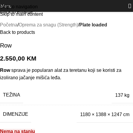
Outlet
prilike po posebnim cijenama. Klik.
Menu
Skip to navigation
Click to enlarge
Skip to main content
Početna
Oprema za snagu (Strength)
Plate loaded
Back to products
Row
2.550,00
KM
Row
sprava je popularan alat za teretanu koji se koristi za
izolirano jačanje mišića leđa.
TEŽINA
137 kg
DIMENZIJE
1180 × 1388 × 1247 cm
Nema na stanju