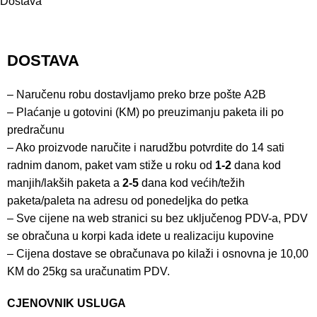
Dostava
DOSTAVA
– Naručenu robu dostavljamo preko brze pošte
A2B
– Plaćanje u gotovini (KM) po preuzimanju paketa ili po
predračunu
– Ako proizvode naručite i narudžbu potvrdite do 14 sati
radnim danom, paket vam stiže u roku od
1-2
dana kod
manjih/lakših paketa a
2-5
dana kod većih/težih
paketa/paleta na adresu od ponedeljka do petka
– Sve cijene na web stranici su bez uključenog PDV-a, PDV
se obračuna u korpi kada idete u realizaciju kupovine
– Cijena dostave se obračunava po kilaži i osnovna je 10,00
KM do 25kg sa uračunatim PDV.
CJENOVNIK USLUGA