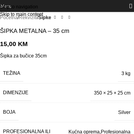
Outlet
prilike po posebnim cijenama. Klik.
Menu
Skip to navigation
Skip to main content
Početna
Rekviziti
Šipke
ŠIPKA METALNA – 35 cm
15,00
KM
Šipka za bučice 35cm
TEŽINA
3 kg
DIMENZIJE
350 × 25 × 25 cm
BOJA
Silver
PROFESIONALNA ILI
Kućna oprema,Profesionalna