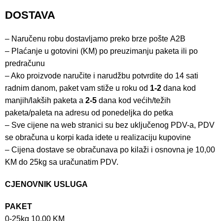
DOSTAVA
– Naručenu robu dostavljamo preko brze pošte
A2B
– Plaćanje u gotovini (KM) po preuzimanju paketa ili po
predračunu
– Ako proizvode naručite i narudžbu potvrdite do 14 sati
radnim danom, paket vam stiže u roku od
1-2
dana kod
manjih/lakših paketa a
2-5
dana kod većih/težih
paketa/paleta na adresu od ponedeljka do petka
– Sve cijene na web stranici su bez uključenog PDV-a, PDV
se obračuna u korpi kada idete u realizaciju kupovine
– Cijena dostave se obračunava po kilaži i osnovna je 10,00
KM do 25kg sa uračunatim PDV.
CJENOVNIK USLUGA
PAKET
0-25kg 10,00 KM