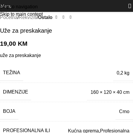
Outlet
prilike po posebnim cijenama. Klik.
Menu
Skip to navigation
Skip to main content
Početna
Rekviziti
Ostalo
Uže za preskakanje
19,00
KM
uže za preskakanje
TEŽINA
0,2 kg
DIMENZIJE
160 × 120 × 40 cm
BOJA
Crno
PROFESIONALNA ILI
Kućna oprema,Profesionalna