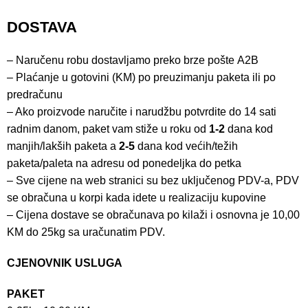
DOSTAVA
– Naručenu robu dostavljamo preko brze pošte
A2B
– Plaćanje u gotovini (KM) po preuzimanju paketa ili po
predračunu
– Ako proizvode naručite i narudžbu potvrdite do 14 sati
radnim danom, paket vam stiže u roku od
1-2
dana kod
manjih/lakših paketa a
2-5
dana kod većih/težih
paketa/paleta na adresu od ponedeljka do petka
– Sve cijene na web stranici su bez uključenog PDV-a, PDV
se obračuna u korpi kada idete u realizaciju kupovine
– Cijena dostave se obračunava po kilaži i osnovna je 10,00
KM do 25kg sa uračunatim PDV.
CJENOVNIK USLUGA
PAKET