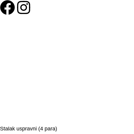
©Olymp Sport d.o.o.
Stalak uspravni (4 para)