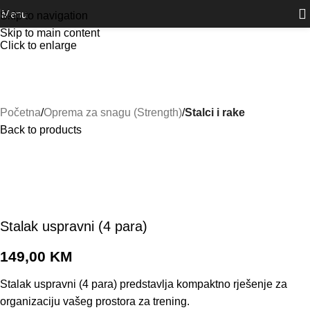
Outlet
prilike po posebnim cijenama. Klik.
Menu
Skip to navigation
Skip to main content
Click to enlarge
Početna
Oprema za snagu (Strength)
Stalci i rake
Back to products
Stalak uspravni (4 para)
149,00
KM
Stalak uspravni (4 para) predstavlja kompaktno rješenje za
organizaciju vašeg prostora za trening.