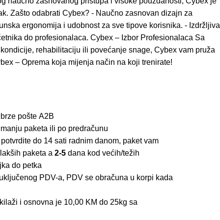
svog naučno zasnovanog pristupa i visoke pouzdanosti, Cybex je
ravak. Zašto odabrati Cybex? - Naučno zasnovan dizajn za
unska ergonomija i udobnost za sve tipove korisnika. - Izdržljiva
početnika do profesionalaca. Cybex – Izbor Profesionalaca Sa
 kondicije, rehabilitaciju ili povećanje snage, Cybex vam pruža
ybex – Oprema koja mijenja način na koji trenirate!
 brze pošte
A2B
imanju paketa ili po predračunu
 potvrdite do 14 sati radnim danom, paket vam
lakših paketa a
2-5
dana kod većih/težih
jka do petka
z uključenog PDV-a, PDV se obračuna u korpi kada
kilaži i osnovna je 10,00 KM do 25kg sa