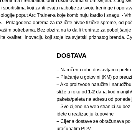
im centrima i rehabilitacionim ustanovama širom svijeta. Zbog 
i sportistima koji zahtijevaju najbolje za svoje treninge i opo
nologije poput Arc Trainer-a koje kombinuju kardio i snagu. - Vrh
ge. - Prilagođena oprema za različite nivoe fizičke spreme, od 
vašim potrebama. Bez obzira na to da li trenirate za poboljšanje
kvalitet i inovaciju koji stoje iza svjetski priznatog brenda. C
DOSTAVA
– Naručenu robu dostavljamo preko
– Plaćanje u gotovini (KM) po preuz
– Ako proizvode naručite i narudžbu
stiže u roku od
1-2
dana kod manjih/
paketa/paleta na adresu od ponedel
– Sve cijene na web stranici su be
idete u realizaciju kupovine
– Cijena dostave se obračunava po 
uračunatim PDV.