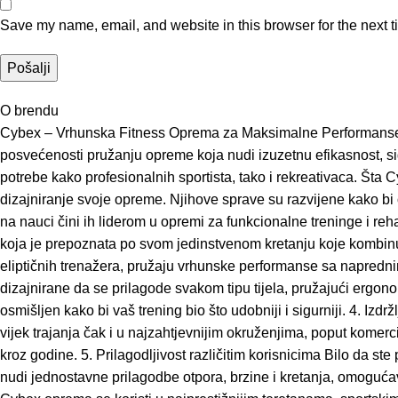
Save my name, email, and website in this browser for the next 
O brendu
Cybex – Vrhunska Fitness Oprema za Maksimalne Performanse Cybex
posvećenosti pružanju opreme koja nudi izuzetnu efikasnost, s
potrebe kako profesionalnih sportista, tako i rekreativaca. Šta
dizajniranje svoje opreme. Njihove sprave su razvijene kako bi
na nauci čini ih liderom u opremi za funkcionalne treninge i reh
koja je prepoznata po svom jedinstvenom kretanju koje kombinuje
eliptičnih trenažera, pružaju vrhunske performanse sa napredn
dizajnirane da se prilagode svakom tipu tijela, pružajući ergono
osmišljen kako bi vaš trening bio što udobniji i sigurniji. 4. Izd
vijek trajanja čak i u najzahtjevnijim okruženjima, poput komerc
kroz godine. 5. Prilagodljivost različitim korisnicima Bilo da st
nudi jednostavne prilagodbe otpora, brzine i kretanja, omoguća