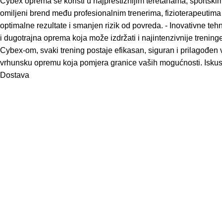
Cybex oprema se koristi u najprestižnijim teretanama, sportsk
omiljeni brend među profesionalnim trenerima, fizioterapeutima 
optimalne rezultate i smanjen rizik od povreda. - Inovativne teh
i dugotrajna oprema koja može izdržati i najintenzivnije trenin
Cybex-om, svaki trening postaje efikasan, siguran i prilagođen 
vrhunsku opremu koja pomjera granice vaših mogućnosti. Iskusite 
Dostava