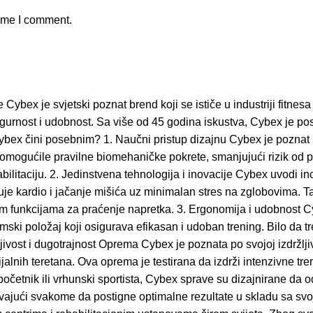
time I comment.
 je svjetski poznat brend koji se ističe u industriji fitnesa z
igurnost i udobnost. Sa više od 45 godina iskustva, Cybex je p
 Cybex čini posebnim? 1. Naučni pristup dizajnu Cybex je poznat
 omogućile pravilne biomehaničke pokrete, smanjujući rizik od p
abilitaciju. 2. Jedinstvena tehnologija i inovacije Cybex uvodi i
 kardio i jačanje mišića uz minimalan stres na zglobovima. Tako
im funkcijama za praćenje napretka. 3. Ergonomija i udobnost C
mski položaj koji osigurava efikasan i udoban trening. Bilo da tr
ržljivost i dugotrajnost Oprema Cybex je poznata po svojoj izdržlj
ijalnih teretana. Ova oprema je testirana da izdrži intenzivne t
e početnik ili vrhunski sportista, Cybex sprave su dizajnirane da
vajući svakome da postigne optimalne rezultate u skladu sa svo