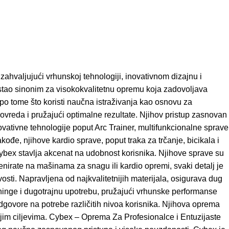
ahvaljujući vrhunskoj tehnologiji, inovativnom dizajnu i
ostao sinonim za visokokvalitetnu opremu koja zadovoljava
 po tome što koristi naučna istraživanja kao osnovu za
ovreda i pružajući optimalne rezultate. Njihov pristup zasnovan
novativne tehnologije poput Arc Trainer, multifunkcionalne sprave
đe, njihove kardio sprave, poput traka za trčanje, bicikala i
ybex stavlja akcenat na udobnost korisnika. Njihove sprave su
enirate na mašinama za snagu ili kardio opremi, svaki detalj je
ivosti. Napravljena od najkvalitetnijih materijala, osigurava dug
reninge i dugotrajnu upotrebu, pružajući vrhunske performanse
 odgovore na potrebe različitih nivoa korisnika. Njihova oprema
jim ciljevima. Cybex – Oprema Za Profesionalce i Entuzijaste