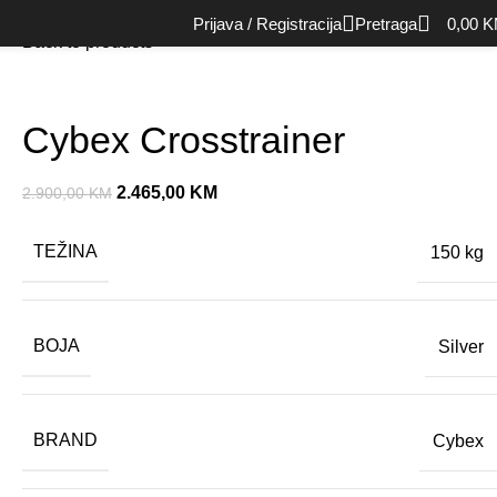
Početna
Cardio oprema
Eliptike
Cybex Crosstrainer
Prijava / Registracija
Pretraga
0,00
K
Back to products
Cybex Crosstrainer
2.465,00
KM
2.900,00
KM
TEŽINA
150 kg
BOJA
Silver
BRAND
Cybex