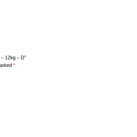
– 12kg – D”
marked
*