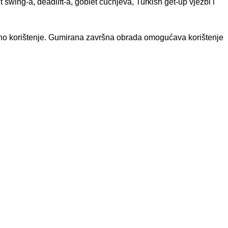
wing-a, deadlift-a, goblet čučnjeva, Turkish get-up vježbi i
zivno korištenje. Gumirana završna obrada omogućava korištenje