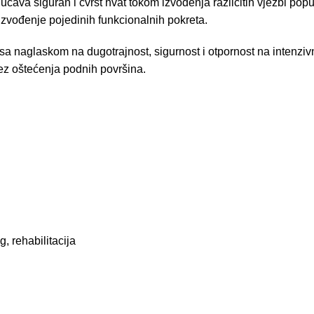
 siguran i čvrst hvat tokom izvođenja različitih vježbi poput s
zvođenje pojedinih funkcionalnih pokreta.
i sa naglaskom na dugotrajnost, sigurnost i otpornost na inten
ez oštećenja podnih površina.
, rehabilitacija