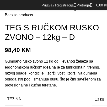
Početna
Rekviziti
Tegovi
Prijava / Registracija
Pretraga
0,00
K
TEG S RUČKOM RUSKO ZVONO – 12kg – D
Back to products
TEG S RUČKOM RUSKO
ZVONO – 12kg – D
98,40
KM
Gumirano rusko zvono 12 kg od lijevanog željeza sa
ergonomskom ručkom idealna je za funkcionalni trening,
razvoj snage, kondicije i izdržljivosti. Izdržljiva gumena
obloga štiti pod i smanjuje buku, što je čini savršenom za
profesionalne i kućne teretane.
TEŽINA
13 kg