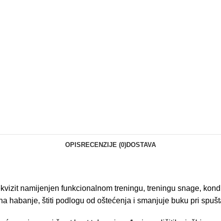
OPIS
RECENZIJE (0)
DOSTAVA
vizit namijenjen funkcionalnom treningu, treningu snage, kondici
a habanje, štiti podlogu od oštećenja i smanjuje buku pri spušt