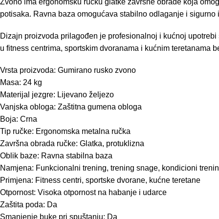
Zvono ima ergonomsku ručku glatke završne obrade koja omogućava
potisaka. Ravna baza omogućava stabilno odlaganje i sigurno i
Dizajn proizvoda prilagođen je profesionalnoj i kućnoj upotreb
u fitness centrima, sportskim dvoranama i kućnim teretanama b
Vrsta proizvoda: Gumirano rusko zvono
Masa: 24 kg
Materijal jezgre: Lijevano željezo
Vanjska obloga: Zaštitna gumena obloga
Boja: Crna
Tip ručke: Ergonomska metalna ručka
Završna obrada ručke: Glatka, protuklizna
Oblik baze: Ravna stabilna baza
Namjena: Funkcionalni trening, trening snage, kondicioni trening
Primjena: Fitness centri, sportske dvorane, kućne teretane
Otpornost: Visoka otpornost na habanje i udarce
Zaštita poda: Da
Smanjenje buke pri spuštanju: Da