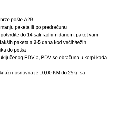
 brze pošte
A2B
imanju paketa ili po predračunu
 potvrdite do 14 sati radnim danom, paket vam
lakših paketa a
2-5
dana kod većih/težih
jka do petka
z uključenog PDV-a, PDV se obračuna u korpi kada
kilaži i osnovna je 10,00 KM do 25kg sa