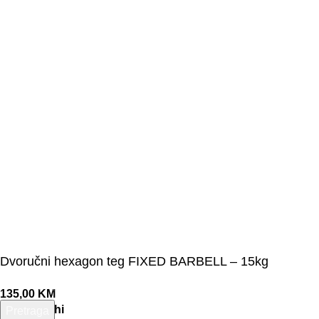
©Olymp Sport d.o.o.
Dvoručni hexagon teg FIXED BARBELL – 15kg
135,00
KM
1 na zalihi
Pretraga