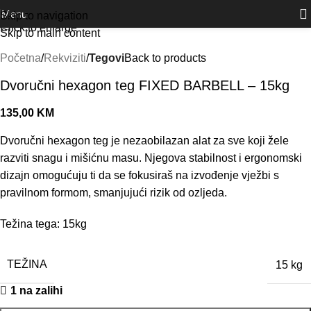
Outlet
prilike po posebnim cijenama. Klik.
Menu
Skip to navigation
Click to enlarge
Skip to main content
Početna
Rekviziti
Tegovi
Back to products
Dvoručni hexagon teg FIXED BARBELL – 15kg
135,00
KM
Dvoručni hexagon teg je nezaobilazan alat za sve koji žele
razviti snagu i mišićnu masu. Njegova stabilnost i ergonomski
dizajn omogućuju ti da se fokusiraš na izvođenje vježbi s
pravilnom formom, smanjujući rizik od ozljeda.
Težina tega: 15kg
TEŽINA
15 kg
1 na zalihi