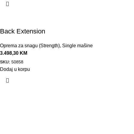
Back Extension
Oprema za snagu (Strength)
,
Single mašine
3.498,30
KM
SKU:
50858
Dodaj u korpu
VELEPRODAJA
Banja Luka, Vase Glušca 19A
Telefon: +387 66 767 777