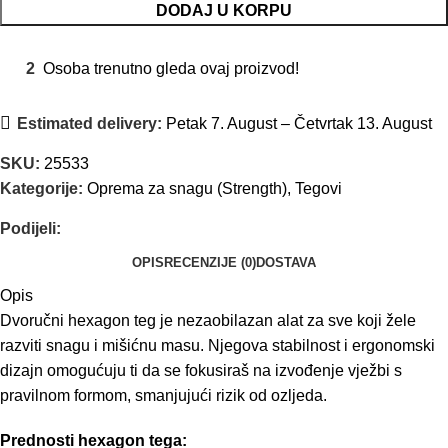
DODAJ U KORPU
2
Osoba trenutno gleda ovaj proizvod!
Estimated delivery:
Petak 7. August – Četvrtak 13. August
SKU:
25533
Kategorije:
Oprema za snagu (Strength)
,
Tegovi
Podijeli:
OPIS
RECENZIJE (0)
DOSTAVA
Opis
Dvoručni hexagon teg je nezaobilazan alat za sve koji žele
razviti snagu i mišićnu masu. Njegova stabilnost i ergonomski
dizajn omogućuju ti da se fokusiraš na izvođenje vježbi s
pravilnom formom, smanjujući rizik od ozljeda.
Prednosti hexagon tega: