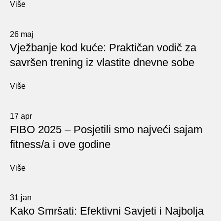
Više
26
maj
Vježbanje kod kuće: Praktičan vodič za
savršen trening iz vlastite dnevne sobe
Više
17
apr
FIBO 2025 – Posjetili smo najveći sajam
fitness/a i ove godine
Više
31
jan
Kako Smršati: Efektivni Savjeti i Najbolja