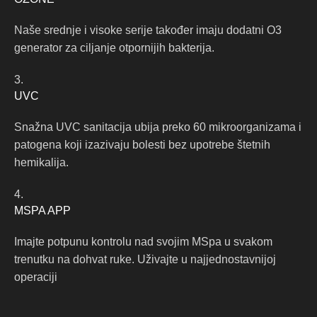
Naše srednje i visoke serije također imaju dodatni O3
generator za ciljanje otpornijih bakterija.
3.
UVC
Snažna UVC sanitacija ubija preko 60 mikroorganizama i
patogena koji izazivaju bolesti bez upotrebe štetnih
hemikalija.
4.
MSPA APP
Imajte potpunu kontrolu nad svojim MSpa u svakom
trenutku na dohvat ruke. Uživajte u najjednostavnijoj
operaciji