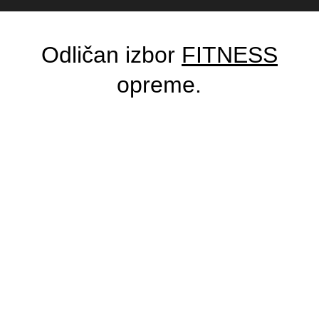
Odličan izbor
FITNESS
opreme.
Smith Machine
3.800,00
KM
Machine Size (L*W*H)mm: 1400*2090*2500
Tube: 60*120*3 mm oval steel tube
Machine Weight: 222kg
PROČITAJ VIŠE