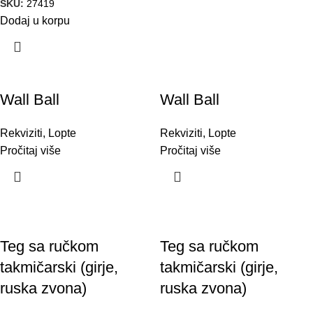
SKU:
27419
Dodaj u korpu
Wall Ball
Wall Ball
Rekviziti
,
Lopte
Rekviziti
,
Lopte
Pročitaj više
Pročitaj više
Teg sa ručkom
Teg sa ručkom
takmičarski (girje,
takmičarski (girje,
ruska zvona)
ruska zvona)