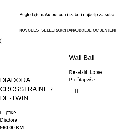
pogledaj ponudu
Pogledajte našu ponudu i izaberi najbolje za sebe!
NOVO
BESTSELLER
AKCIJA
NAJBOLJE OCIJENJENI
Wall Ball
Rekviziti
,
Lopte
DIADORA
Pročitaj više
CROSSTRAINER
DE-TWIN
Eliptike
Diadora
990,00
KM