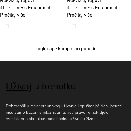
Rekviziti
,
Tegovi
Rekviziti
,
Tegovi
4Life Fitness Equipment
4Life Fitness Equipment
Pročitaj više
Pročitaj više
Pogledajte kompletnu ponudu
Uživaj
u trenutku
Dobrodošli u svijet vrhunskog uživanja i opuštanja! Naši jacuzzi
nisu samo bazeni s mlaznicama, već pravo remek-djelo
osmišljeno kako biste maksimalno uživali u životu.