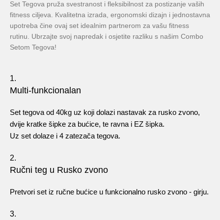
Set Tegova pruža svestranost i fleksibilnost za postizanje vaših
fitness ciljeva. Kvalitetna izrada, ergonomski dizajn i jednostavna
upotreba čine ovaj set idealnim partnerom za vašu fitness
rutinu. Ubrzajte svoj napredak i osjetite razliku s našim Combo
Setom Tegova!
1.
Multi-funkcionalan
Set tegova od 40kg uz koji dolazi nastavak za rusko zvono,
dvije kratke šipke za bućice, te ravna i EZ šipka.
Uz set dolaze i 4 zatezača tegova.
2.
Ručni teg u Rusko zvono
Pretvori set iz ručne bućice u funkcionalno rusko zvono - girju.
3.