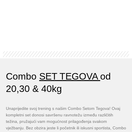
Teg Olimpijski gumirani 51mm
16,20
KM
–
162,50
KM
ODABERI OPCIJE
Combo
SET TEGOVA
od
20,30 & 40kg
Unaprijedite svoj trening s našim Combo Setom Tegova! Ovaj
kompletni set donosi savršenu ravnotežu između različitih
težina, pružajući vam mogućnost prilagođenja svakom
vježbanju. Bez obzira jeste li početnik ili iskusni sportista, Combo