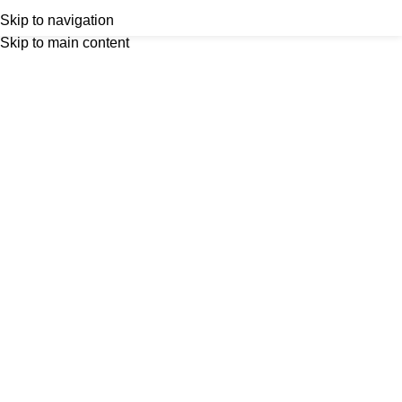
Outlet
prilike po posebnim cijenama. Klik.
Menu
Skip to navigation
Skip to main content