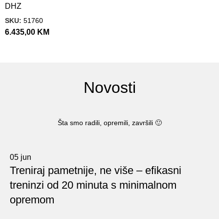
DHZ
SKU:
51760
6.435,00
KM
Novosti
Šta smo radili, opremili, završili 🙂
05
jun
Treniraj pametnije, ne više – efikasni
treninzi od 20 minuta s minimalnom
opremom