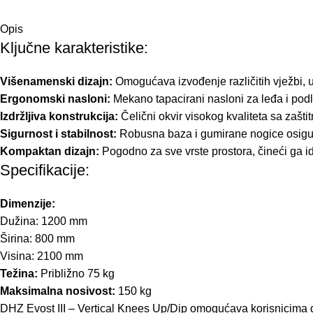
Opis
Ključne karakteristike:
Višenamenski dizajn:
Omogućava izvođenje različitih vježbi, u
Ergonomski nasloni:
Mekano tapacirani nasloni za leđa i podl
Izdržljiva konstrukcija:
Čelični okvir visokog kvaliteta sa zašti
Sigurnost i stabilnost:
Robusna baza i gumirane nogice osigura
Kompaktan dizajn:
Pogodno za sve vrste prostora, čineći ga i
Specifikacije:
Dimenzije:
Dužina: 1200 mm
Širina: 800 mm
Visina: 2100 mm
Težina:
Približno 75 kg
Maksimalna nosivost:
150 kg
DHZ Evost III – Vertical Knees Up/Dip omogućava korisnicima da 