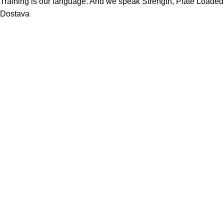
Training is our language. And we speak Strength, Plate Loaded,
Dostava