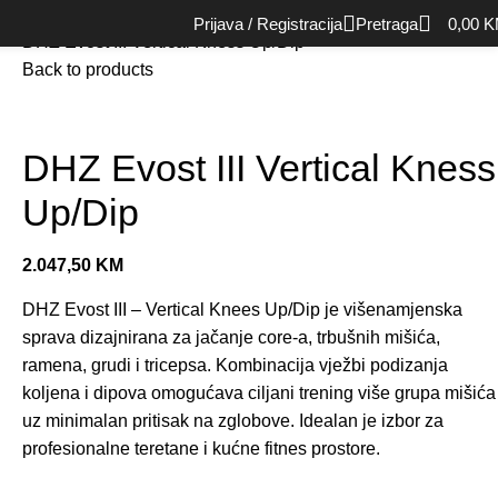
Početna
Oprema za snagu (Strength)
Single mašine
Prijava / Registracija
Pretraga
0,00
K
DHZ Evost III Vertical Kness Up/Dip
Back to products
DHZ Evost III Vertical Kness
Up/Dip
2.047,50
KM
DHZ Evost III – Vertical Knees Up/Dip je višenamjenska
sprava dizajnirana za jačanje core-a, trbušnih mišića,
ramena, grudi i tricepsa. Kombinacija vježbi podizanja
koljena i dipova omogućava ciljani trening više grupa mišića
uz minimalan pritisak na zglobove. Idealan je izbor za
profesionalne teretane i kućne fitnes prostore.