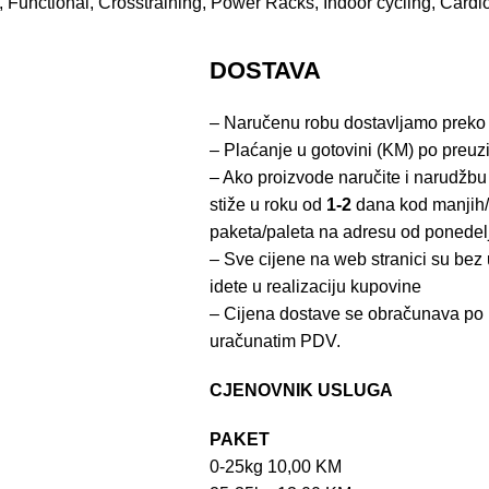
 Functional, Crosstraining, Power Racks, Indoor cycling, Cardi
DOSTAVA
– Naručenu robu dostavljamo preko
– Plaćanje u gotovini (KM) po preuz
– Ako proizvode naručite i narudžbu
stiže u roku od
1-2
dana kod manjih/
paketa/paleta na adresu od ponedel
– Sve cijene na web stranici su be
idete u realizaciju kupovine
– Cijena dostave se obračunava po 
uračunatim PDV.
CJENOVNIK USLUGA
PAKET
0-25kg 10,00 KM