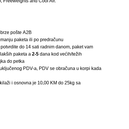
o, Freeweights and Cool Air.
 brze pošte
A2B
imanju paketa ili po predračunu
 potvrdite do 14 sati radnim danom, paket vam
lakših paketa a
2-5
dana kod većih/težih
jka do petka
z uključenog PDV-a, PDV se obračuna u korpi kada
kilaži i osnovna je 10,00 KM do 25kg sa