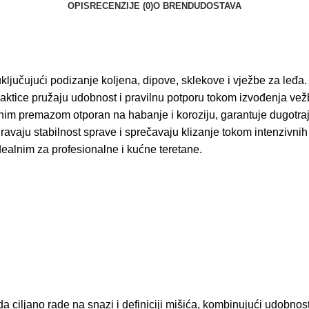
OPIS
RECENZIJE (0)
O BRENDU
DOSTAVA
ključujući podizanje koljena, dipove, sklekove i vježbe za leđa.
aktice pružaju udobnost i pravilnu potporu tokom izvođenja vežb
tnim premazom otporan na habanje i koroziju, garantuje dugotrajn
vaju stabilnost sprave i sprečavaju klizanje tokom intenzivnih 
dealnim za profesionalne i kućne teretane.
ciljano rade na snazi i definiciji mišića, kombinujući udobnost,