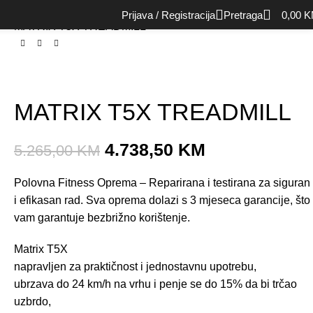
Početna
Cardio oprema
Traka za trčanje
Prof. trake
Prijava / Registracija
Pretraga
0,00
K
MATRIX T5X TREADMILL
MATRIX T5X TREADMILL
4.738,50
KM
5.265,00
KM
Polovna Fitness Oprema – Reparirana i testirana za siguran
i efikasan rad. Sva oprema dolazi s 3 mjeseca garancije, što
vam garantuje bezbrižno korištenje.
Matrix T5X
napravljen za praktičnost i jednostavnu upotrebu,
ubrzava do 24 km/h na vrhu i penje se do 15% da bi trčao
uzbrdo,