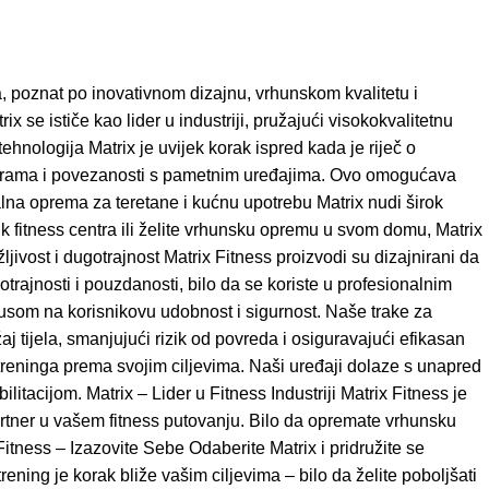
a, poznat po inovativnom dizajnu, vrhunskom kvalitetu i
se ističe kao lider u industriji, pružajući visokokvalitetnu
ehnologija Matrix je uvijek korak ispred kada je riječ o
programa i povezanosti s pametnim uređajima. Ovo omogućava
alna oprema za teretane i kućnu upotrebu Matrix nudi širok
k fitness centra ili želite vrhunsku opremu u svom domu, Matrix
ost i dugotrajnost Matrix Fitness proizvodi su dizajnirani da
otrajnosti i pouzdanosti, bilo da se koriste u profesionalnim
usom na korisnikovu udobnost i sigurnost. Naše trake za
aj tijela, smanjujući rizik od povreda i osiguravajući efikasan
reninga prema svojim ciljevima. Naši uređaji dolaze s unapred
acijom. Matrix – Lider u Fitness Industriji Matrix Fitness je
artner u vašem fitness putovanju. Bilo da opremate vrhunsku
Fitness – Izazovite Sebe Odaberite Matrix i pridružite se
rening je korak bliže vašim ciljevima – bilo da želite poboljšati