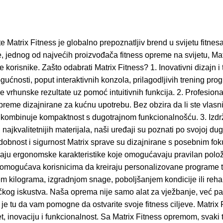
 Matrix Fitness je globalno prepoznatljiv brend u svijetu fitnes
ednog od najvećih proizvođača fitness opreme na svijetu, Matrix 
korisnike. Zašto odabrati Matrix Fitness? 1. Inovativni dizajn i t
gućnosti, poput interaktivnih konzola, prilagodljivih trening 
e vrhunske rezultate uz pomoć intuitivnih funkcija. 2. Profesion
reme dizajnirane za kućnu upotrebu. Bez obzira da li ste vlasni
binuje kompaktnost s dugotrajnom funkcionalnošću. 3. Izdržljiv
ajkvalitetnijih materijala, naši uređaji su poznati po svojoj dug
obnost i sigurnost Matrix sprave su dizajnirane s posebnim fok
pružaju ergonomske karakteristike koje omogućavaju pravilan polož
 omogućava korisnicima da kreiraju personalizovane programe t
ilograma, izgradnjom snage, poboljšanjem kondicije ili rehabilit
ičkog iskustva. Naša oprema nije samo alat za vježbanje, već p
* je tu da vam pomogne da ostvarite svoje fitness ciljeve. Matrix 
et, inovaciju i funkcionalnost. Sa Matrix Fitness opremom, svaki t