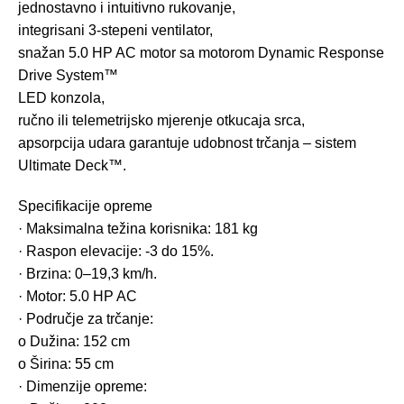
jednostavno i intuitivno rukovanje,
integrisani 3-stepeni ventilator,
snažan 5.0 HP AC motor sa motorom Dynamic Response
Drive System™
LED konzola,
ručno ili telemetrijsko mjerenje otkucaja srca,
apsorpcija udara garantuje udobnost trčanja – sistem
Ultimate Deck™.
Specifikacije opreme
· Maksimalna težina korisnika: 181 kg
· Raspon elevacije: -3 do 15%.
· Brzina: 0–19,3 km/h.
· Motor: 5.0 HP AC
· Područje za trčanje:
o Dužina: 152 cm
o Širina: 55 cm
· Dimenzije opreme: