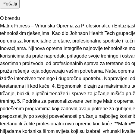
O brendu
Matrix Fitness – Vrhunska Oprema za Profesionalce i Entuzijaste
tehnološkim rješenjima. Kao dio Johnson Health Tech grupacije, j
opremu za komercijalne teretane, profesionalne sportiste i kućne 
inovacijama. Njihova oprema integriše najnovije tehnološke mo
korisnicima da prate napredak, prilagode svoje treninge i ostvar
asortiman proizvoda, od profesionalnih sprava za teretane do op
pruža rešenja koja odgovaraju vašim potrebama. Naša oprema kom
izdrže intenzivne treninge i dugoročnu upotrebu. Napravljeni od n
teretanama ili kod kuće. 4. Ergonomski dizajn za maksimalnu ud
trčanje, bicikli, eliptični trenažeri i sprave za jačanje mišića 
trening. 5. Podrška za personalizovane treninge Matrix oprema
podešenim programima koji zadovoljavaju potrebe za gubljenjem k
prepoznatljiv po svojoj posvećenosti pružanju najboljeg korisn
teretanu ili želite profesionalni nivo opreme kod kuće, **Matrix*
hiljadama korisnika širom svijeta koji su izabrali vrhunski kvalit