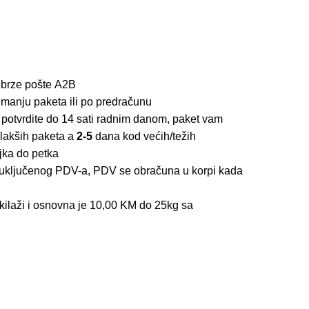
 brze pošte
A2B
imanju paketa ili po predračunu
 potvrdite do 14 sati radnim danom, paket vam
lakših paketa a
2-5
dana kod većih/težih
jka do petka
z uključenog PDV-a, PDV se obračuna u korpi kada
kilaži i osnovna je 10,00 KM do 25kg sa